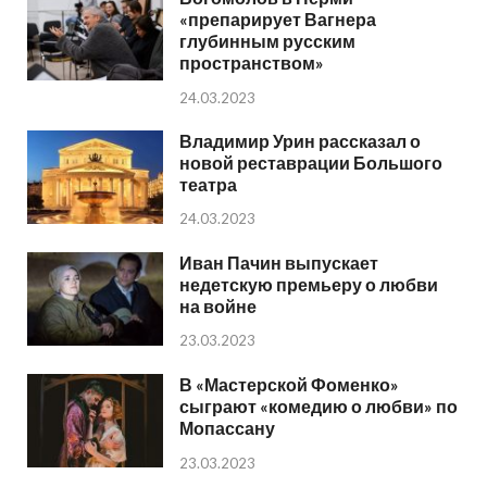
«препарирует Вагнера
глубинным русским
пространством»
24.03.2023
Владимир Урин рассказал о
новой реставрации Большого
театра
24.03.2023
Иван Пачин выпускает
недетскую премьеру о любви
на войне
23.03.2023
В «Мастерской Фоменко»
сыграют «комедию о любви» по
Мопассану
23.03.2023