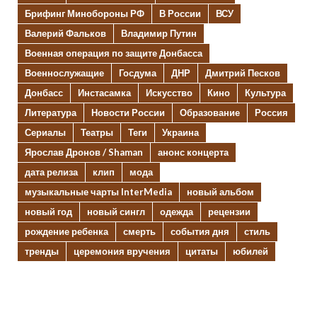
Брифинг Минобороны РФ
В России
ВСУ
Валерий Фальков
Владимир Путин
Военная операция по защите Донбасса
Военнослужащие
Госдума
ДНР
Дмитрий Песков
Донбасс
Инстасамка
Искусство
Кино
Культура
Литература
Новости России
Образование
Россия
Сериалы
Театры
Теги
Украина
Ярослав Дронов / Shaman
анонс концерта
дата релиза
клип
мода
музыкальные чарты InterMedia
новый альбом
новый год
новый сингл
одежда
рецензии
рождение ребенка
смерть
события дня
стиль
тренды
церемония вручения
цитаты
юбилей