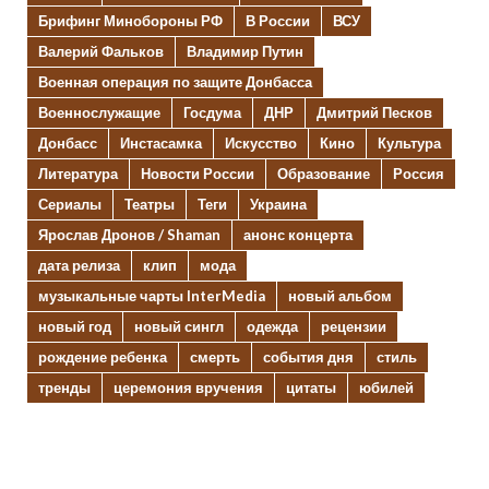
Брифинг Минобороны РФ
В России
ВСУ
Валерий Фальков
Владимир Путин
Военная операция по защите Донбасса
Военнослужащие
Госдума
ДНР
Дмитрий Песков
Донбасс
Инстасамка
Искусство
Кино
Культура
Литература
Новости России
Образование
Россия
Сериалы
Театры
Теги
Украина
Ярослав Дронов / Shaman
анонс концерта
дата релиза
клип
мода
музыкальные чарты InterMedia
новый альбом
новый год
новый сингл
одежда
рецензии
рождение ребенка
смерть
события дня
стиль
тренды
церемония вручения
цитаты
юбилей