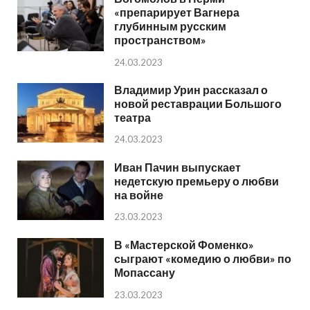
«препарирует Вагнера
глубинным русским
пространством»
24.03.2023
Владимир Урин рассказал о
новой реставрации Большого
театра
24.03.2023
Иван Пачин выпускает
недетскую премьеру о любви
на войне
23.03.2023
В «Мастерской Фоменко»
сыграют «комедию о любви» по
Мопассану
23.03.2023