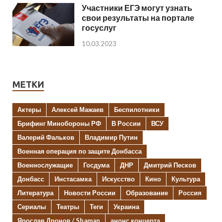
Участники ЕГЭ могут узнать
свои результаты на портале
госуслуг
10.03.2023
МЕТКИ
Актеры
Алексей Мажаев
Беспилотники
Брифинг Минобороны РФ
В России
ВСУ
Валерий Фальков
Владимир Путин
Военная операция по защите Донбасса
Военнослужащие
Госдума
ДНР
Дмитрий Песков
Донбасс
Инстасамка
Искусство
Кино
Культура
Литература
Новости России
Образование
Россия
Сериалы
Театры
Теги
Украина
Ярослав Дронов / Shaman
анонс концерта