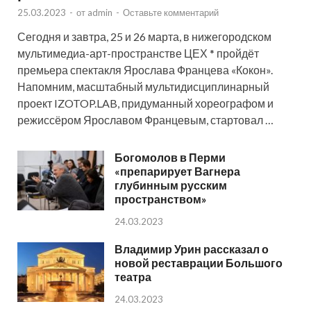
25.03.2023
-
от
admin
-
Оставьте комментарий
Сегодня и завтра, 25 и 26 марта, в нижегородском
мультимедиа-арт-пространстве ЦЕХ * пройдёт
премьера спектакля Ярослава Францева «Кокон».
Напомним, масштабный мультидисциплинарный
проект IZOTOP.LAB, придуманный хореографом и
режиссёром Ярославом Францевым, стартовал …
Богомолов в Перми
«препарирует Вагнера
глубинным русским
пространством»
24.03.2023
Владимир Урин рассказал о
новой реставрации Большого
театра
24.03.2023