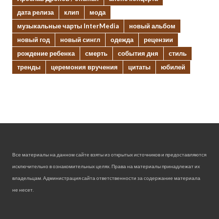
дата релиза
клип
мода
музыкальные чарты InterMedia
новый альбом
новый год
новый сингл
одежда
рецензии
рождение ребенка
смерть
события дня
стиль
тренды
церемония вручения
цитаты
юбилей
Все материалы на данном сайте взяты из открытых источников и предоставляются
исключительно в ознакомительных целях. Права на материалы принадлежат их
владельцам. Администрация сайта ответственности за содержание материала
не несет.