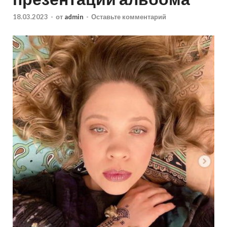
18.03.2023
-
от
admin
-
Оставьте комментарий