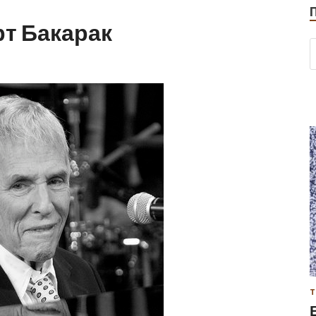
т Бакарак
Т