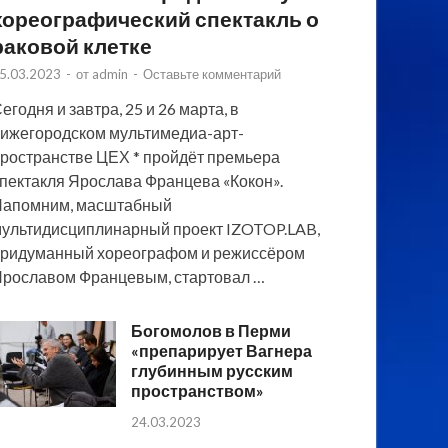
хореографический спектакль о
раковой клетке
5.03.2023
-
от
admin
-
Оставьте комментарий
егодня и завтра, 25 и 26 марта, в
ижегородском мультимедиа-арт-
ространстве ЦЕХ * пройдёт премьера
пектакля Ярослава Францева «Кокон».
Напомним, масштабный
ультидисциплинарный проект IZOTOP.LAB,
ридуманный хореографом и режиссёром
рославом Францевым, стартовал …
Богомолов в Перми
«препарирует Вагнера
глубинным русским
пространством»
24.03.2023