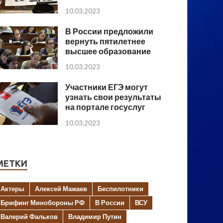
10.03.2023
В России предложили
вернуть пятилетнее
высшее образование
10.03.2023
Участники ЕГЭ могут
узнать свои результаты
на портале госуслуг
10.03.2023
МЕТКИ
Актеры
Алексей Мажаев
Беспилотники
Брифинг Минобороны РФ
В России
ВСУ
Валерий Фальков
Владимир Путин