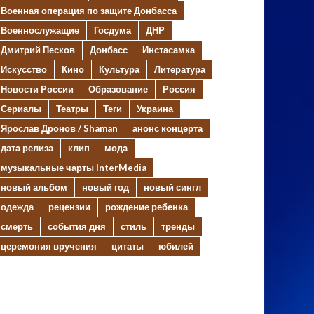
Военная операция по защите Донбасса
Военнослужащие
Госдума
ДНР
Дмитрий Песков
Донбасс
Инстасамка
Искусство
Кино
Культура
Литература
Новости России
Образование
Россия
Сериалы
Театры
Теги
Украина
Ярослав Дронов / Shaman
анонс концерта
дата релиза
клип
мода
музыкальные чарты InterMedia
новый альбом
новый год
новый сингл
одежда
рецензии
рождение ребенка
смерть
события дня
стиль
тренды
церемония вручения
цитаты
юбилей