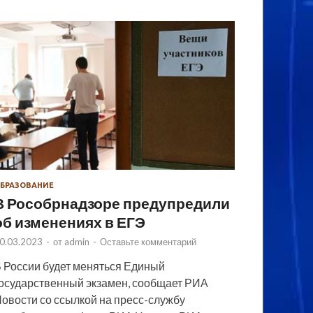
БРАЗОВАНИЕ
В Рособрнадзоре предупредили
об изменениях в ЕГЭ
0.03.2023
-
от
admin
-
Оставьте комментарий
 России будет меняться Единый
осударственный экзамен, сообщает РИА
овости со ссылкой на пресс-службу