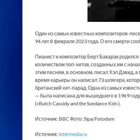
Один из самых известных композиторов-песе
94 лет 8 февраля 2023 года. О его смерти со
Пианист и композитор Берт Бакарак родился
количеством поп-хитов, созданных им с нача
этим песням, в основном, писал Хэл Дэвид, 
время карьеры он написал 73 шлягера, котор
британский хит-парад. Одна из самых известны
— была написана для вышедшего в 1969 году
(«Butch Cassidy and the Sundance Kid»).
Источник: BBC Фото: Sipa/Fotodom
Источник:
intermedia.ru