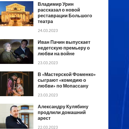
Владимир Урин
рассказал о новой
реставрации Большого
театра
24.03.2023
Иван Пачин выпускает
недетскую премьеру о
любви на войне
23.03.2023
В «Мастерской Фоменко»
сыграют «комедию о
любви» по Мопассану
23.03.2023
Александру Кулябину
продлили домашний
арест
22.03.2023