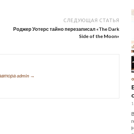
СЛЕДУЮЩАЯ СТАТЬЯ
Роджер Уотерс тайно перезаписал «The Dark
Side of the Moon»
автора admin →
О
1
В
г
Н