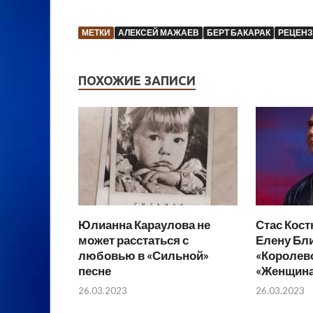
МЕТКИ
АЛЕКСЕЙ МАЖАЕВ
БЕРТ БАКАРАК
РЕЦЕН
ПОХОЖИЕ ЗАПИСИ
Юлианна Караулова не
Стас Кос
может расстаться с
Елену Бл
любовью в «Сильной»
«Королево
песне
«Женщина,
26.03.2023
26.03.2023