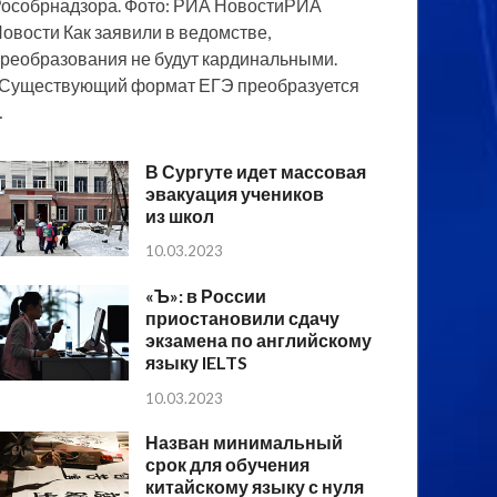
особрнадзора. Фото: РИА НовостиРИА
овости Как заявили в ведомстве,
реобразования не будут кардинальными.
Существующий формат ЕГЭ преобразуется
…
В Сургуте идет массовая
эвакуация учеников
из школ
10.03.2023
«Ъ»: в России
приостановили сдачу
экзамена по английскому
языку IELTS
10.03.2023
Назван минимальный
срок для обучения
китайскому языку с нуля