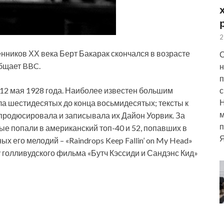
2
нников ХХ века Берт Бакарак скончался в возрасте
С
общает BBC.
н
п
с
 12 мая 1928 года. Наиболее известен большим
ла
шестидесятых до конца восьмидесятых; тексты к
м
а продюсировала и записывала их Дайон Уорвик. За
п
ые попали в американский топ-40 и 52, попавших в
Я
х его мелодий – «Raindrops Keep Fallin’ on My Head»
 голливудского фильма «Бутч Кэссиди и Сандэнс Кид»