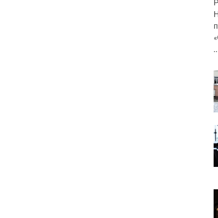
Р
Н
п
«