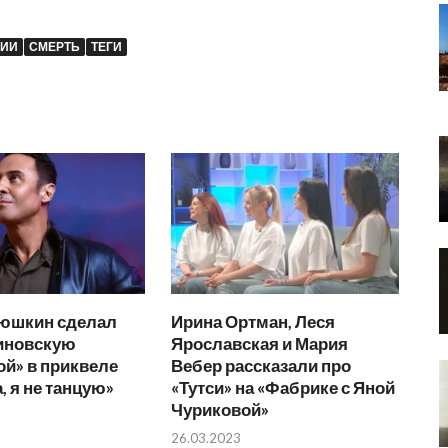
ЗИИ
СМЕРТЬ
ТЕГИ
тюшкин сделал
Ирина Ортман, Леся
иновскую
Ярославская и Мария
й» в приквеле
Вебер рассказали про
 я не танцую»
«Тутси» на «Фабрике с Яной
Чуриковой»
26.03.2023