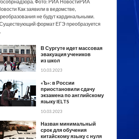
особрнадзора. Фото: РИА НовостиРИА
овости Как заявили в ведомстве,
реобразования не будут кардинальными.
Существующий формат ЕГЭ преобразуется
…
В Сургуте идет массовая
эвакуация учеников
из школ
10.03.2023
«Ъ»: в России
приостановили сдачу
экзамена по английскому
языку IELTS
10.03.2023
Назван минимальный
срок для обучения
китайскому языку с нуля