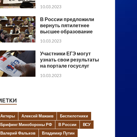
10.03.2023
В России предложили
вернуть пятилетнее
высшее образование
10.03.2023
Участники ЕГЭ могут
узнать свои результаты
на портале госуслуг
10.03.2023
МЕТКИ
Актеры
Алексей Мажаев
Беспилотники
Брифинг Минобороны РФ
В России
ВСУ
Валерий Фальков
Владимир Путин