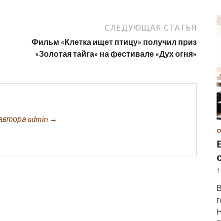
СЛЕДУЮЩАЯ СТАТЬЯ
Фильм «Клетка ищет птицу» получил приз
«Золотая тайга» на фестивале «Дух огня»
автора admin →
О
1
В
г
Н