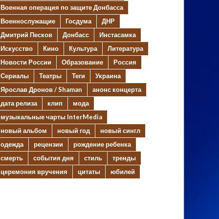
Военная операция по защите Донбасса
Военнослужащие
Госдума
ДНР
Дмитрий Песков
Донбасс
Инстасамка
Искусство
Кино
Культура
Литература
Новости России
Образование
Россия
Сериалы
Театры
Теги
Украина
Ярослав Дронов / Shaman
анонс концерта
дата релиза
клип
мода
музыкальные чарты InterMedia
новый альбом
новый год
новый сингл
одежда
рецензии
рождение ребенка
смерть
события дня
стиль
тренды
церемония вручения
цитаты
юбилей