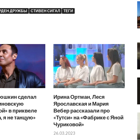
РДЕН ДРУЖБЫ
СТИВЕН СИГАЛ
ТЕГИ
тюшкин сделал
Ирина Ортман, Леся
иновскую
Ярославская и Мария
й» в приквеле
Вебер рассказали про
 я не танцую»
«Тутси» на «Фабрике с Яной
Чуриковой»
26.03.2023