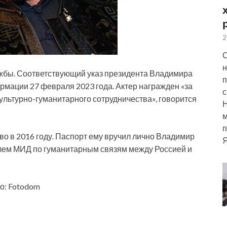
2
С
н
жбы. Соответствующий указ президента Владимира
п
мации 27 февраля 2023 года. Актер награжден «за
с
ультурно-гуманитарного сотрудничества»,
говорится
м
п
о в 2016 году. Паспорт ему вручил лично Владимир
Я
елем МИД по гуманитарным связям между Россией и
о: Fotodom