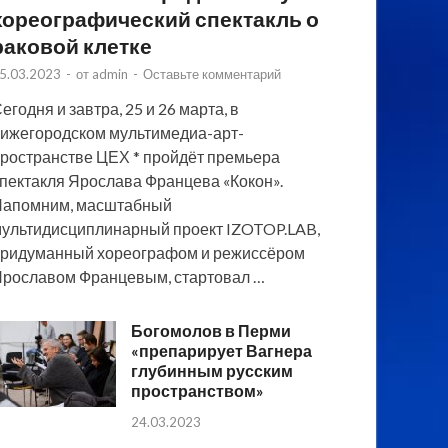
хореографический спектакль о
раковой клетке
5.03.2023
-
от
admin
-
Оставьте комментарий
егодня и завтра, 25 и 26 марта, в
ижегородском мультимедиа-арт-
ространстве ЦЕХ * пройдёт премьера
пектакля Ярослава Францева «Кокон».
Напомним, масштабный
ультидисциплинарный проект IZOTOP.LAB,
ридуманный хореографом и режиссёром
рославом Францевым, стартовал …
Богомолов в Перми
«препарирует Вагнера
глубинным русским
пространством»
24.03.2023