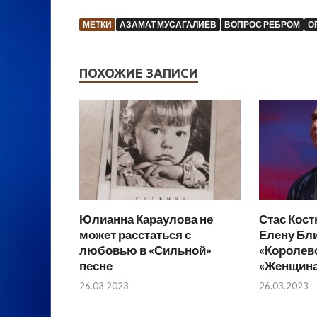
МЕТКИ
АЗАМАТ МУСАГАЛИЕВ
ВОПРОС РЕБРОМ
О
ПОХОЖИЕ ЗАПИСИ
Юлианна Караулова не
Стас Кос
может расстаться с
Елену Бл
любовью в «Сильной»
«Королево
песне
«Женщина,
26.03.2023
26.03.2023