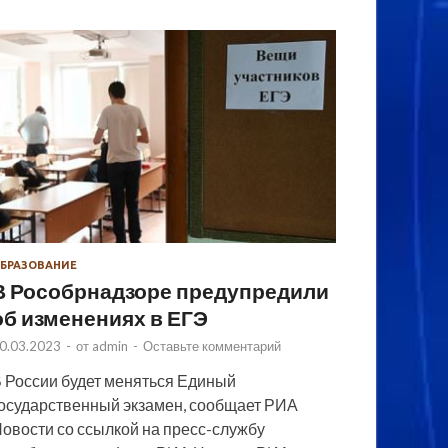
БРАЗОВАНИЕ
В Рособрнадзоре предупредили
об изменениях в ЕГЭ
0.03.2023
-
от
admin
-
Оставьте комментарий
 России будет меняться Единый
осударственный экзамен, сообщает РИА
овости со ссылкой на пресс-службу