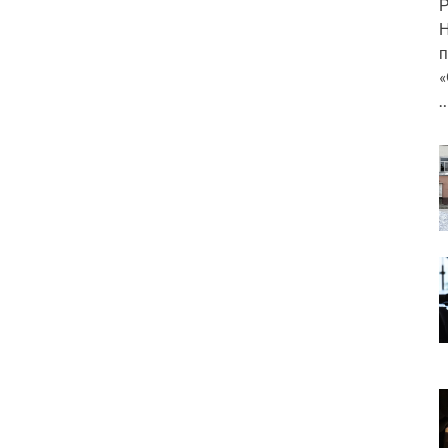
Р
Н
п
«