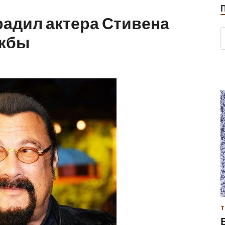
радил актера Стивена
ужбы
Т