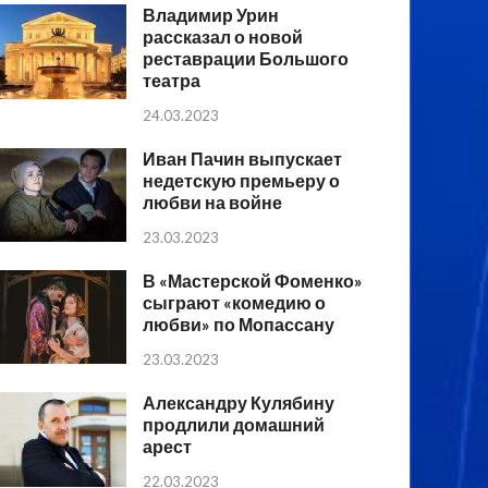
Владимир Урин
рассказал о новой
реставрации Большого
театра
24.03.2023
Иван Пачин выпускает
недетскую премьеру о
любви на войне
23.03.2023
В «Мастерской Фоменко»
сыграют «комедию о
любви» по Мопассану
23.03.2023
Александру Кулябину
продлили домашний
арест
22.03.2023