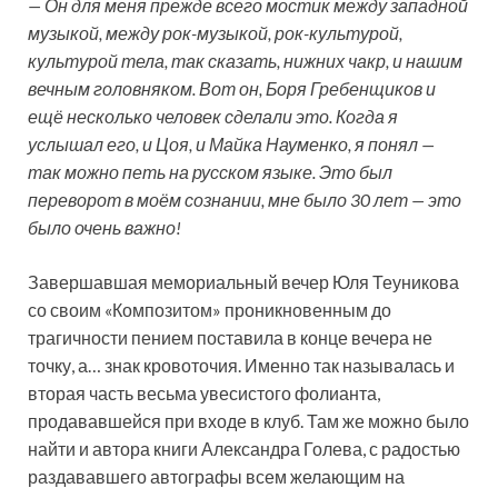
— Он для меня прежде всего мостик между западной
музыкой, между рок-музыкой, рок-культурой,
культурой тела, так сказать, нижних чакр, и нашим
вечным головняком. Вот он, Боря Гребенщиков и
ещё несколько человек сделали это. Когда я
услышал его, и Цоя, и Майка Науменко, я понял —
так можно петь на русском языке. Это был
переворот в моём сознании, мне было 30 лет — это
было очень важно!
Завершавшая мемориальный вечер Юля Теуникова
со своим «Композитом» проникновенным до
трагичности пением поставила в конце вечера не
точку, а… знак кровоточия. Именно так называлась и
вторая часть весьма увесистого фолианта,
продававшейся при входе в клуб. Там же можно было
найти и автора книги Александра Голева, с радостью
раздававшего автографы всем желающим на