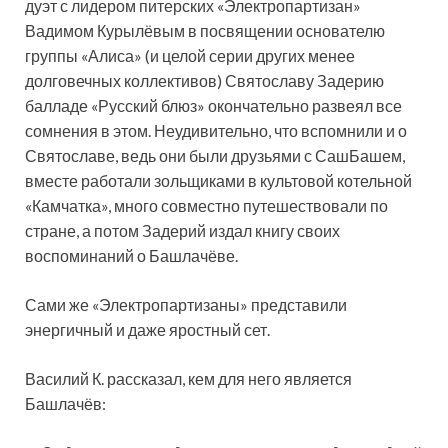
дуэт с лидером питерских «Электропартизан»
Вадимом Курылёвым в посвящении основателю
группы «Алиса» (и целой серии других менее
долговечных коллективов) Святославу Задерию
балладе «Русский блюз» окончательно развеял все
сомнения в этом. Неудивительно, что вспомнили и о
Святославе, ведь они были друзьями с СашБашем,
вместе работали зольщиками в культовой котельной
«Камчатка», много совместно путешествовали по
стране, а потом Задерий издал книгу своих
воспоминаний о Башлачёве.
Сами же «Электропартизаны» представили
энергичный и даже яростный сет.
Василий К. рассказал, кем для него является
Башлачёв: