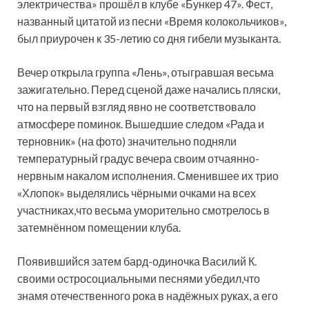
электричества» прошёл в клубе «Бункер 47». Фест,
названный цитатой из песни «Время колокольчиков»,
был приурочен к 35-летию со дня гибели музыканта.
Вечер открыла группа «Лень», отыгравшая весьма
зажигательно. Перед сценой даже начались пляски,
что на первый взгляд явно не соответствовало
атмосфере поминок. Вышедшие следом «Рада и
терновник» (на фото) значительно подняли
температурный градус вечера своим отчаянно-
нервным накалом исполнения. Сменившее их трио
«Хлопок» выделялись чёрными очками на всех
участниках,что весьма уморительно смотрелось в
затемнённом помещении клуба.
Появившийся затем бард-одиночка Василий К.
своими остросоциальными песнями убедил,что
знамя отечественного рока в надёжных руках, а его