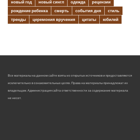
новый год
новый сингл
одежда
рецензии
рождение ребенка
смерть
события дня
стиль
тренды
церемония вручения
цитаты
юбилей
Все материалы на данном сайте взяты из открытых источников и предоставляются
исключительно в ознакомительных целях. Права на материалы принадлежат их
владельцам. Администрация сайта ответственности за содержание материала
не несет.