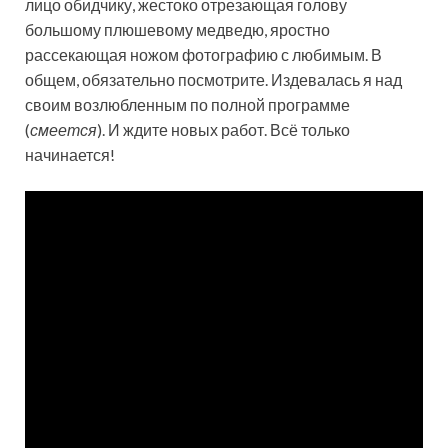
лицо обидчику, жестоко отрезающая голову
большому плюшевому медведю, яростно
рассекающая ножом фотографию с любимым. В
общем, обязательно посмотрите. Издевалась я над
своим возлюбленным по полной программе
(
смеется
). И ждите новых работ. Всё только
начинается!