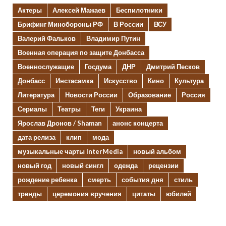
Актеры
Алексей Мажаев
Беспилотники
Брифинг Минобороны РФ
В России
ВСУ
Валерий Фальков
Владимир Путин
Военная операция по защите Донбасса
Военнослужащие
Госдума
ДНР
Дмитрий Песков
Донбасс
Инстасамка
Искусство
Кино
Культура
Литература
Новости России
Образование
Россия
Сериалы
Театры
Теги
Украина
Ярослав Дронов / Shaman
анонс концерта
дата релиза
клип
мода
музыкальные чарты InterMedia
новый альбом
новый год
новый сингл
одежда
рецензии
рождение ребенка
смерть
события дня
стиль
тренды
церемония вручения
цитаты
юбилей