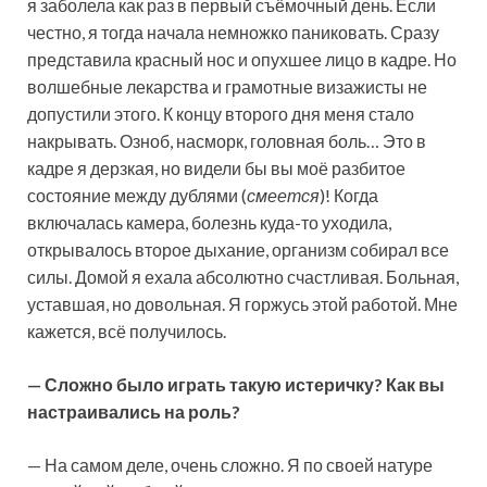
я заболела как раз в первый съёмочный день. Если
честно, я тогда начала немножко паниковать. Сразу
представила красный нос и опухшее лицо в кадре. Но
волшебные лекарства и грамотные визажисты не
допустили этого. К концу второго дня меня стало
накрывать. Озноб, насморк, головная боль… Это в
кадре я дерзкая, но видели бы вы моё разбитое
состояние между дублями (
смеется
)! Когда
включалась камера, болезнь куда-то уходила,
открывалось второе дыхание, организм собирал все
силы. Домой я ехала абсолютно счастливая. Больная,
уставшая, но довольная. Я горжусь этой работой. Мне
кажется, всё получилось.
— Сложно было играть такую истеричку? Как вы
настраивались на роль?
— На самом деле, очень сложно. Я по своей натуре