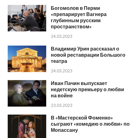
Богомолов в Перми
«препарирует Вагнера
глубинным русским
пространством»
24.03.2023
Владимир Урин рассказал о
новой реставрации Большого
театра
24.03.2023
Иван Пачин выпускает
недетскую премьеру о любви
на войне
23.03.2023
В «Мастерской Фоменко»
сыграют «комедию о любви» по
Мопассану