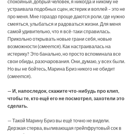
спокойный, добрый человек, я никогда и никому не
устраивала подобных сцен, истерик и воплей – это не
про меня. Мне гораздо проще даются роли, где нужно
смеяться, улыбаться и радоваться жизни. Для меня
самой удивительно, что я всё-таки справилась.
Прикольно открывать новые грани себя, новые
возможности (
смеется
). Как настраивалась на
истерику? Это банально, но просто вспоминала все
свои обиды, разочарования. Они, думаю, у всех были.
Но вы не бойтесь, Марина Бриз никого не обидит
(
смеется
).
— И, напоследок, скажите что-нибудь про клип,
чтобы те, кто ещё его не посмотрел, захотели это
сделать.
— Такой Марину Бриз вы ещё точно не видели.
Дерзкая стерва, выливающая грейпфрутовый сок в