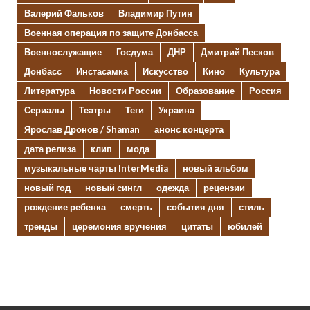
Валерий Фальков
Владимир Путин
Военная операция по защите Донбасса
Военнослужащие
Госдума
ДНР
Дмитрий Песков
Донбасс
Инстасамка
Искусство
Кино
Культура
Литература
Новости России
Образование
Россия
Сериалы
Театры
Теги
Украина
Ярослав Дронов / Shaman
анонс концерта
дата релиза
клип
мода
музыкальные чарты InterMedia
новый альбом
новый год
новый сингл
одежда
рецензии
рождение ребенка
смерть
события дня
стиль
тренды
церемония вручения
цитаты
юбилей