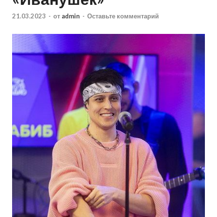
21.03.2023
-
от
admin
-
Оставьте комментарий