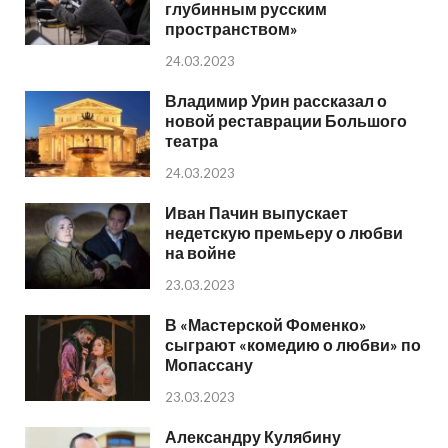
глубинным русским
пространством»
24.03.2023
Владимир Урин рассказал о
новой реставрации Большого
театра
24.03.2023
Иван Пачин выпускает
недетскую премьеру о любви
на войне
23.03.2023
В «Мастерской Фоменко»
сыграют «комедию о любви» по
Мопассану
23.03.2023
Александру Кулябину