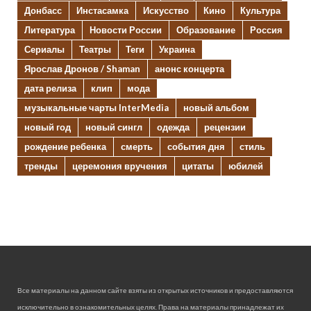
Донбасс
Инстасамка
Искусство
Кино
Культура
Литература
Новости России
Образование
Россия
Сериалы
Театры
Теги
Украина
Ярослав Дронов / Shaman
анонс концерта
дата релиза
клип
мода
музыкальные чарты InterMedia
новый альбом
новый год
новый сингл
одежда
рецензии
рождение ребенка
смерть
события дня
стиль
тренды
церемония вручения
цитаты
юбилей
Все материалы на данном сайте взяты из открытых источников и предоставляются
исключительно в ознакомительных целях. Права на материалы принадлежат их