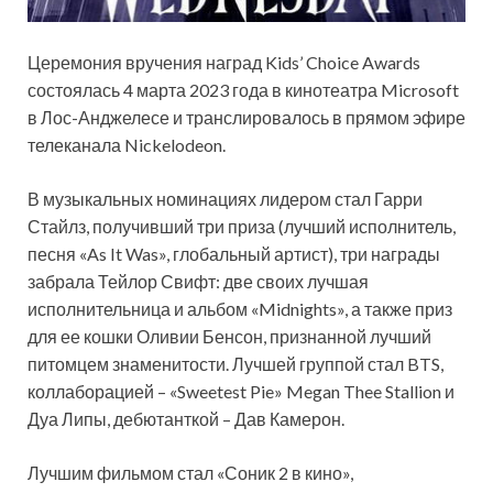
Церемония вручения наград Kids’ Choice Awards
состоялась 4 марта 2023 года в кинотеатра Microsoft
в Лос-Анджелесе и транслировалось в прямом эфире
телеканала Nickelodeon.
В музыкальных номинациях лидером стал Гарри
Стайлз, получивший три приза (лучший исполнитель,
песня «As It Was»,
глобальный артист), три награды
забрала Тейлор Свифт: две своих лучшая
исполнительница и альбом «Midnights», а также приз
для ее кошки Оливии Бенсон, признанной лучший
питомцем знаменитости. Лучшей группой стал BTS,
коллаборацией – «Sweetest Pie» Megan Thee Stallion и
Дуа Липы, дебютанткой – Дав Камерон.
Лучшим фильмом стал «Соник 2 в кино»,