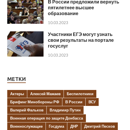
В России предложили вернуть
пятилетнее высшее
образование
10.03.2023
Участники ЕГЭ могут узнать
свои результаты на портале
госуслуг
10.03.2023
МЕТКИ
Актеры
Алексей Мажаев
Беспилотники
Брифинг Минобороны РФ
В России
ВСУ
Валерий Фальков
Владимир Путин
Военная операция по защите Донбасса
Военнослужащие
Госдума
ДНР
Дмитрий Песков