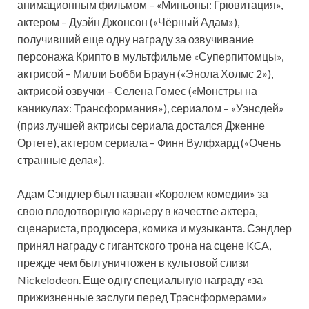
анимационным фильмом – «Миньоны: Грювитация»,
актером – Дуэйн Джонсон («Чёрный Адам»),
получивший еще одну награду за озвучивание
персонажа Крипто в мультфильме «Суперпитомцы»,
актрисой – Милли Бобби Браун («Энола Холмс 2»),
актрисой озвучки – Селена Гомес («Монстры на
каникулах: Трансформания»), сериалом – «Уэнсдей»
(приз лучшей актрисы сериала достался Дженне
Ортеге), актером сериала – Финн Вулфхард («Очень
странные дела»).
Адам Сэндлер был назван «Королем комедии» за
свою плодотворную карьеру в качестве актера,
сценариста, продюсера, комика и музыканта. Сэндлер
принял награду с гигантского трона на сцене KCA,
прежде чем был уничтожен в культовой слизи
Nickelodeon. Еще одну специальную награду «за
прижизненные заслуги перед Траснформерами»