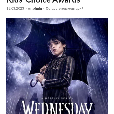
18.03.2023
-
от
admin
-
Оставьте комментарий