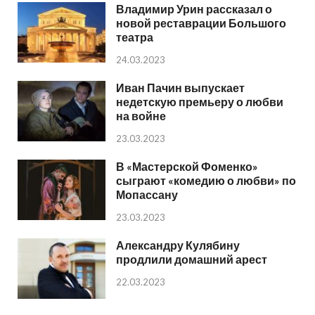
Владимир Урин рассказал о
новой реставрации Большого
театра
24.03.2023
Иван Пачин выпускает
недетскую премьеру о любви
на войне
23.03.2023
В «Мастерской Фоменко»
сыграют «комедию о любви» по
Мопассану
23.03.2023
Александру Кулябину
продлили домашний арест
22.03.2023