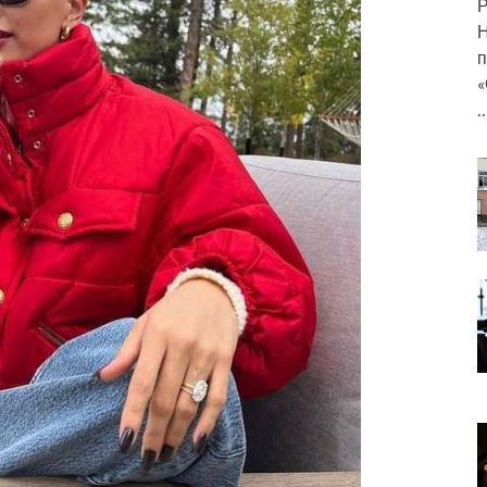
Р
Н
п
«