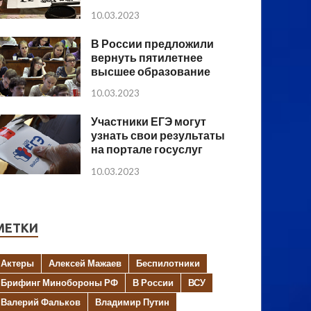
10.03.2023
В России предложили
вернуть пятилетнее
высшее образование
10.03.2023
Участники ЕГЭ могут
узнать свои результаты
на портале госуслуг
10.03.2023
МЕТКИ
Актеры
Алексей Мажаев
Беспилотники
Брифинг Минобороны РФ
В России
ВСУ
Валерий Фальков
Владимир Путин