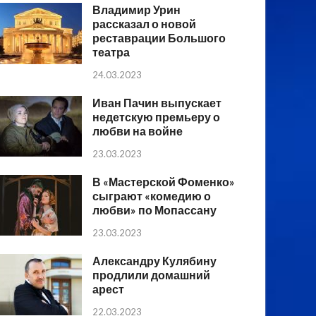
Владимир Урин
рассказал о новой
реставрации Большого
театра
24.03.2023
Иван Пачин выпускает
недетскую премьеру о
любви на войне
23.03.2023
В «Мастерской Фоменко»
сыграют «комедию о
любви» по Мопассану
23.03.2023
Александру Кулябину
продлили домашний
арест
22.03.2023