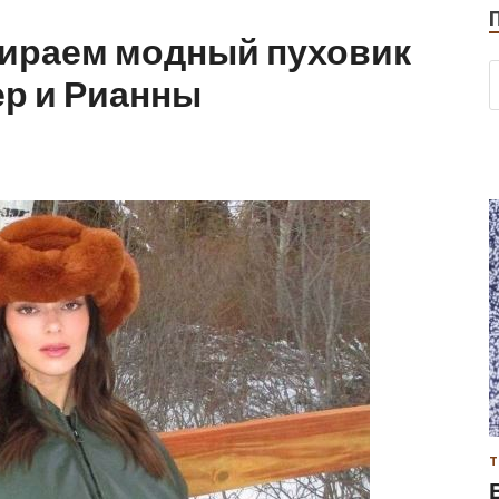
бираем модный пуховик
ер и Рианны
Т