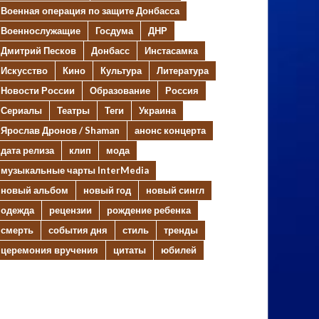
Военная операция по защите Донбасса
Военнослужащие
Госдума
ДНР
Дмитрий Песков
Донбасс
Инстасамка
Искусство
Кино
Культура
Литература
Новости России
Образование
Россия
Сериалы
Театры
Теги
Украина
Ярослав Дронов / Shaman
анонс концерта
дата релиза
клип
мода
музыкальные чарты InterMedia
новый альбом
новый год
новый сингл
одежда
рецензии
рождение ребенка
смерть
события дня
стиль
тренды
церемония вручения
цитаты
юбилей