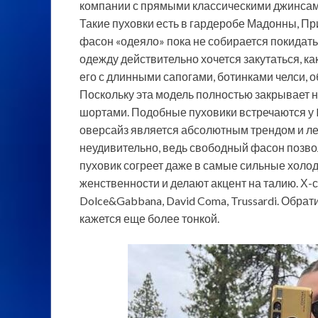
компании с прямыми классическими джинсам
Такие пуховки есть в гардеробе Мадонны, 
фасон «одеяло» пока не собирается покидать
одежду действительно хочется закутаться, ка
его с длинными сапогами, ботинками челси, о
Поскольку эта модель полностью закрывает но
шортами. Подобные пуховики встречаются у Ma
оверсайз является абсолютным трендом и ле
неудивительно, ведь свободный фасон позвол
пуховик согреет даже в самые сильные холод
женственности и делают акцент на талию. Х-
Dolce&Gabbana, David Coma, Trussardi. Обрат
кажется еще более тонкой.