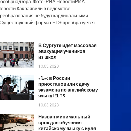
особрнадзора. Фото: РИА НовостиРИА
овости Как заявили в ведомстве,
реобразования не будут кардинальными.
Существующий формат ЕГЭ преобразуется
…
В Сургуте идет массовая
эвакуация учеников
из школ
10.03.2023
«Ъ»: в России
приостановили сдачу
экзамена по английскому
языку IELTS
10.03.2023
Назван минимальный
срок для обучения
китайскому языку с нуля