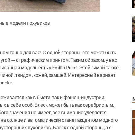
ные модели похувиков
ном точно для вас! С одной стороны, это может быть
угой — с графическим принтом. Таким образом, у вас
исанная модель есть у Emilio Pucci. Этой зимой также
чиной, твидом, кожей, замшей. Интересный вариант
ncler.
еживается как в бьюти, так и фэшен-­индустрии.
х в себе особ. Блеск может быть как серебристым,
бого значения не имеет, все внимание уделяется
на солнце и автоматически станет акцентом модного
вусторонних пуховиков. Блеск с одной стороны, а с