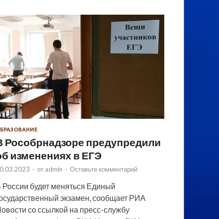
БРАЗОВАНИЕ
В Рособрнадзоре предупредили
об изменениях в ЕГЭ
0.03.2023
-
от
admin
-
Оставьте комментарий
 России будет меняться Единый
осударственный экзамен, сообщает РИА
овости со ссылкой на пресс-службу