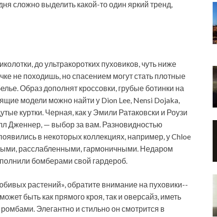
одня сложно выделить какой-­то один яркий тренд,
колотки, до ультракоротких пуховиков, чуть ниже
очке не походишь, но спасением могут стать плотные
белье. Образ дополнят кроссовки, грубые ботинки на
щие модели можно найти у Dion Lee, Nensi Dojaka,
дутые куртки. Черная, как у Эмили Ратаковски и Роузи
алл Дженнер, — выбор за вам. Разновидностью
появились в некоторых коллекциях, например, у Chloe
сными, расслабленными, гармоничными. Недаром
ополнили бомберами свой гардероб.
любивых растений», обратите внимание на пуховики-­
жет быть как прямого кроя, так и оверсайз, иметь
ромбами. Элегантно и стильно он смотрится в