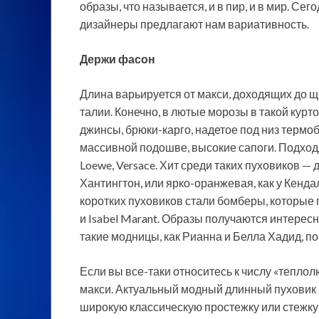
образы, что называется, и в пир, и в мир. Сег
дизайнеры предлагают нам вариативность.
Держи фасон
Длина варьируется от макси, доходящих до щи
талии. Конечно, в лютые морозы в такой курт
джинсы, брюки-­карго, надетое под низ термо
массивной подошве, высокие сапоги. Подходя
Loewe, Versace. Хит среди таких пуховиков — 
Хантингтон, или ярко-­оранжевая, как у Кенд
коротких пуховиков стали бомберы, которые 
и Isabel Marant. Образы получаются интере
такие модницы, как Рианна и Белла Хадид, п
Если вы все-таки относитесь к числу «тепло
макси. Актуальный модный длинный пуховик мо
широкую классическую простежку или стежку 