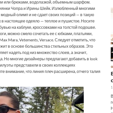
и или брюками, водолазкой, объемным шарфом.
Приянки Чопра и Ирины Шейк. Излюбленный многими
 модный олимп и не сдает своих позиций — в такую
к в настоящее одеяло — теплое и пушистое. Носите
бувью на каблуке, кроссовками на толстой подошве.
ги, можно смело сочетать ее с юбками, платьями,
x Mara, Vetements, Versace. Следует отметить, что
жит в основе большинства стильных образов. Это
яет надеть под низ множество слоев, а значит,
а. Но многие дизайнеры предлагают добавить в look
силуэты представили в своих коллекциях
О
ите внимание, что линия плеч расширена, отчего талия
1
В
г
Н