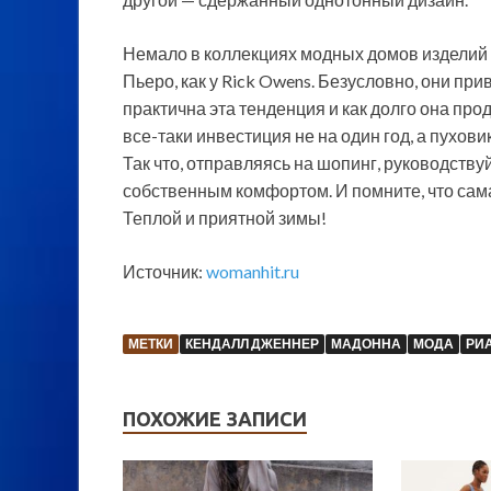
Немало в коллекциях модных домов изделий 
Пьеро, как у Rick Owens. Безусловно, они пр
практична эта тенденция и как долго она пр
все-таки инвестиция не на один год, а пухо
Так что, отправляясь на шопинг, руководству
собственным комфортом. И помните, что сама
Теплой и приятной зимы!
Источник:
womanhit.ru
МЕТКИ
КЕНДАЛЛ ДЖЕННЕР
МАДОННА
МОДА
РИ
ПОХОЖИЕ ЗАПИСИ