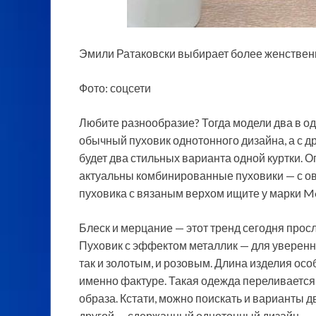
Эмили Ратаковски выбирает более женствен
Фото: соцсети
Любите разнообразие? Тогда модели два в од
обычный пуховик однотонного дизайна, а с др
будет два стильных варианта одной куртки. Оп
актуальны комбинированные пуховики — с ов
пуховика с вязаным верхом ищите у марки Mo
Блеск и мерцание — этот тренд сегодня просл
Пуховик с эффектом металлик — для уверенны
так и золотым, и розовым. Длина изделия осо
именно фактуре. Такая одежда переливается 
образа. Кстати, можно поискать и варианты д
другой — сдержанный однотонный дизайн.