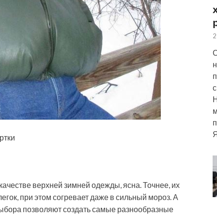
2
С
н
п
с
м
п
Я
уртки
качестве верхней зимней одежды, ясна. Точнее, их
егок, при этом согревает даже в сильный мороз. А
выбора позволяют создать самые разнообразные