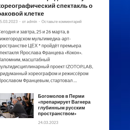
хореографический спектакль о
раковой клетке
5.03.2023
-
от
admin
-
Оставьте комментарий
егодня и завтра, 25 и 26 марта, в
ижегородском мультимедиа-арт-
ространстве ЦЕХ * пройдёт премьера
пектакля Ярослава Францева «Кокон».
Напомним, масштабный
ультидисциплинарный проект IZOTOP.LAB,
ридуманный хореографом и режиссёром
рославом Францевым, стартовал …
Богомолов в Перми
«препарирует Вагнера
глубинным русским
пространством»
24.03.2023