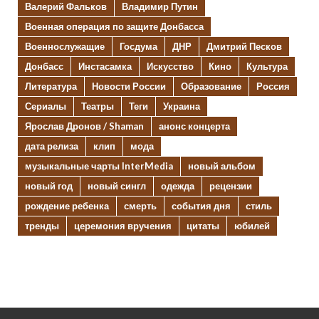
Валерий Фальков
Владимир Путин
Военная операция по защите Донбасса
Военнослужащие
Госдума
ДНР
Дмитрий Песков
Донбасс
Инстасамка
Искусство
Кино
Культура
Литература
Новости России
Образование
Россия
Сериалы
Театры
Теги
Украина
Ярослав Дронов / Shaman
анонс концерта
дата релиза
клип
мода
музыкальные чарты InterMedia
новый альбом
новый год
новый сингл
одежда
рецензии
рождение ребенка
смерть
события дня
стиль
тренды
церемония вручения
цитаты
юбилей