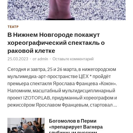
ТЕАТР
В Нижнем Новгороде покажут
хореографический спектакль о
раковой клетке
25.03.2023
-
от
admin
-
Оставьте комментарий
Сегодня и завтра, 25 и 26 марта, в нижегородском
мультимедиа-арт-пространстве ЦЕХ * пройдёт
премьера спектакля Ярослава Францева «Кокон».
Напомним, масштабный мультидисциплинарный
проект IZOTOP.LAB, придуманный хореографом и
режиссёром Ярославом Францевым, стартовал …
Богомолов в Перми
«препарирует Вагнера
глубинным русским