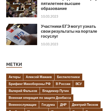
пятилетнее высшее
образование
10.03.2023
Участники ЕГЭ могут узнать
свои результаты на портале
госуслуг
10.03.2023
МЕТКИ
Актеры
Алексей Мажаев
Беспилотники
Брифинг Минобороны РФ
В России
ВСУ
Валерий Фальков
Владимир Путин
Военная операция по защите Донбасса
Военнослужащие
Госдума
ДНР
Дмитрий Песков