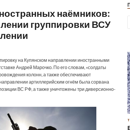
иностранных наёмников:
илении группировки ВСУ
влении
ппировку на Купянском направлении иностранными
ставке Андрей Марочко. По его словам, «солдаты
ровождения колонн, а также обеспечивают
 направлении артиллерийским огнём была сорвана
 позиции ВС РФ, а также уничтожены три диверсионно-
Т