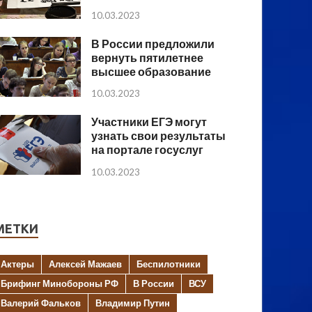
10.03.2023
В России предложили
вернуть пятилетнее
высшее образование
10.03.2023
Участники ЕГЭ могут
узнать свои результаты
на портале госуслуг
10.03.2023
МЕТКИ
Актеры
Алексей Мажаев
Беспилотники
Брифинг Минобороны РФ
В России
ВСУ
Валерий Фальков
Владимир Путин