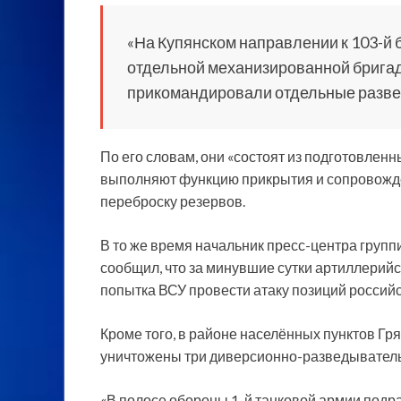
«На Купянском направлении к 103-й 
отдельной механизированной брига
прикомандировали отдельные развед
По его словам, они «состоят из подготовленн
выполняют функцию прикрытия и сопровожде
переброску резервов.
В то же время начальник пресс-центра груп
сообщил, что за минувшие сутки артиллерий
попытка ВСУ провести атаку позиций российс
Кроме того, в районе населённых пунктов Г
уничтожены три диверсионно-разведывател
«В полосе обороны 1-й танковой армии подр