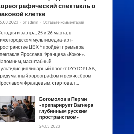
хореографический спектакль о
раковой клетке
5.03.2023
-
от
admin
-
Оставьте комментарий
егодня и завтра, 25 и 26 марта, в
ижегородском мультимедиа-арт-
ространстве ЦЕХ * пройдёт премьера
пектакля Ярослава Францева «Кокон».
Напомним, масштабный
ультидисциплинарный проект IZOTOP.LAB,
ридуманный хореографом и режиссёром
рославом Францевым, стартовал …
Богомолов в Перми
«препарирует Вагнера
глубинным русским
пространством»
24.03.2023