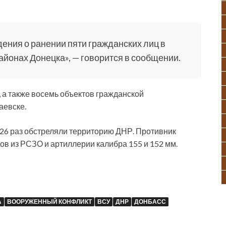
ения о ранении пяти гражданских лиц в
айонах Донецка», — говорится в сообщении.
 а также восемь объектов гражданской
аевске.
26 раз обстреляли территорию ДНР. Противник
в из РСЗО и артиллерии калибра 155 и 152 мм.
А
ВООРУЖЕННЫЙ КОНФЛИКТ
ВСУ
ДНР
ДОНБАСС