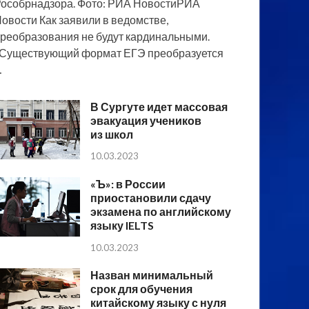
особрнадзора. Фото: РИА НовостиРИА
овости Как заявили в ведомстве,
реобразования не будут кардинальными.
Существующий формат ЕГЭ преобразуется
…
В Сургуте идет массовая
эвакуация учеников
из школ
10.03.2023
«Ъ»: в России
приостановили сдачу
экзамена по английскому
языку IELTS
10.03.2023
Назван минимальный
срок для обучения
китайскому языку с нуля