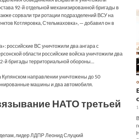
става 92-й отдельной механизированной бригады в
также сорвали три ротации подразделений ВСУ на
ктов Котляровка, Стельмаховка», — добавил он в
»: российские ВС уничтожили два ангара с
рсонской области российские войска уничтожили два
122-й бригады территориальной обороны…
а Купянском направлении уничтожены до 50
О
онированные машины и два автомобиля.
звязывание НАТО третьей
1
В
г
Н
делам, лидер ЛДПР Леонид Слуцкий