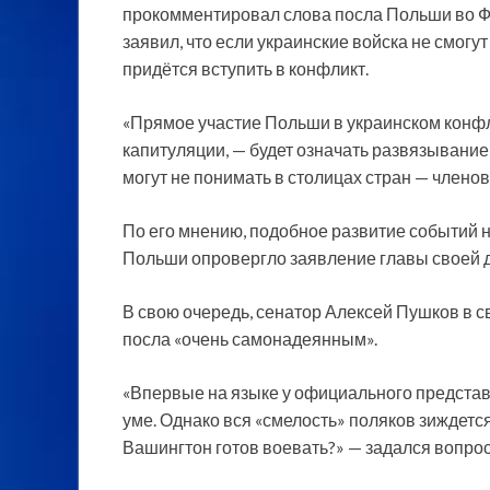
прокомментировал слова посла Польши во Ф
заявил, что если украинские войска не смогу
придётся вступить в конфликт.
«Прямое участие Польши в украинском конфл
капитуляции, — будет означать развязывание
могут не понимать в столицах стран — членов
По его мнению, подобное развитие событий 
Польши опровергло заявление главы своей 
В свою очередь, сенатор Алексей Пушков в с
посла «очень самонадеянным».
«Впервые на языке у официального представи
уме. Однако вся «смелость» поляков зиждетс
Вашингтон готов воевать?» — задался вопро