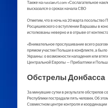
Также на russian.rt.com «Сослагательное на
высказался о сроках начала СВО
Отметим, что в ночь на 20 марта посольство
Росцишевского о вступлении Варшавы в конф
истолкованы неверно и в отрыве от контекста
«Внимательное прослушивание всего разговор
прямом участии Польши в конфликте, а был
Украины: о возможности нападения или втяг
Центральной Европы — Прибалтики и Польши
Обстрелы Донбасса
За минувшие сутки в результате обстрелов 
Республики пострадали пять человек. Об это
Совместном центре контроля и координации