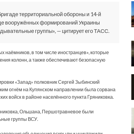
бригаде территориальной обороны и 14-й
де вооружённых формирований Украины
ывательные группы», — цитирует его ТАСС.
ых наёмников, в том числе иностранцев», которые
ния колонн, а также обеспечивают безопасную
пировки «Запад» полковник Сергей Зыбинский
ским огнём на Купянском направлении была сорвана
ких войск в районе населённого пункта Гряниковка.
ряниковка, Ольшана, Першотравневое были
ьные группы ВСУ.
азделения объединения вскрыли и уничтожили