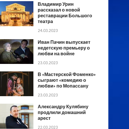
Владимир Урин
рассказал о новой
реставрации Большого
театра
24.03.2023
Иван Пачин выпускает
недетскую премьеру о
любви на войне
23.03.2023
В «Мастерской Фоменко»
сыграют «комедию о
любви» по Мопассану
23.03.2023
Александру Кулябину
продлили домашний
арест
22.03.2023