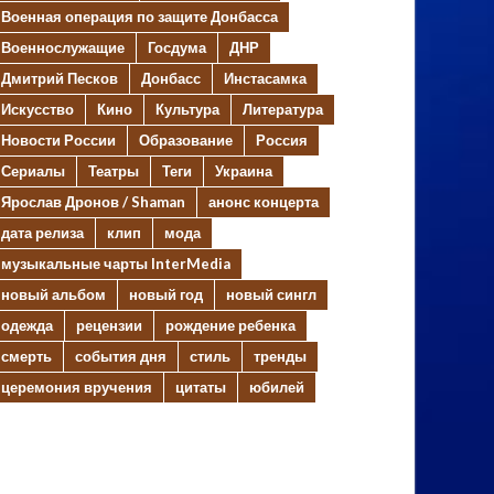
Военная операция по защите Донбасса
Военнослужащие
Госдума
ДНР
Дмитрий Песков
Донбасс
Инстасамка
Искусство
Кино
Культура
Литература
Новости России
Образование
Россия
Сериалы
Театры
Теги
Украина
Ярослав Дронов / Shaman
анонс концерта
дата релиза
клип
мода
музыкальные чарты InterMedia
новый альбом
новый год
новый сингл
одежда
рецензии
рождение ребенка
смерть
события дня
стиль
тренды
церемония вручения
цитаты
юбилей