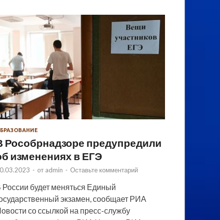
БРАЗОВАНИЕ
В Рособрнадзоре предупредили
об изменениях в ЕГЭ
0.03.2023
-
от
admin
-
Оставьте комментарий
 России будет меняться Единый
осударственный экзамен, сообщает РИА
овости со ссылкой на пресс-службу