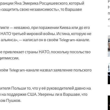
Р
ранции Яна Эмерика Росцишевского, который
Н
т «защитить свою независимость», то Варшаве
п
«
икте — неважно, при поражении Киева или до его
 НАТО третьей мировой войны. Истина, которую не
 альянса», — написал он в своём Telegram-канале.
не привлекает страны НАТО, поскольку посольство
дипмиссии.
воём Telegram-канале назвал заявление польского
теля Польши то, что у её руководителей давно на
я на поддержке США. Уверены ли в Варшаве, что
сом Пушков.