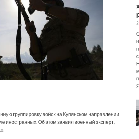
2
С
н
п
с
м
п
Я
нную группировку войск на Купянском направлении
сле иностранных. Об этом заявил военный эксперт,
о.