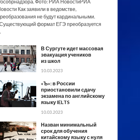
особрнадзора. Фото: РИА НовостиРИА
овости Как заявили в ведомстве,
реобразования не будут кардинальными.
Существующий формат ЕГЭ преобразуется
…
В Сургуте идет массовая
эвакуация учеников
из школ
10.03.2023
«Ъ»: в России
приостановили сдачу
экзамена по английскому
языку IELTS
10.03.2023
Назван минимальный
срок для обучения
китайскому языку с нуля