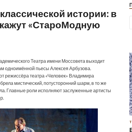
классической истории: в
окажут «СтароМодную
кадемического Театра имени Моссовета выходит
ам одноимённой пьесы Алексея Арбузова.
от режиссёра театра «Человек» Владимира
брела мистический, потусторонний шарм, в то же
ла. Главные роли исполняют заслуженные артисты
р.
Т