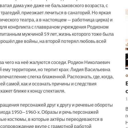
атая дама уже даже не бальзаковского возраста, с
рагедий, приезжает лечиться в санаторий. Но яркая
ческого театра, а в настоящем — работница цирка) и
для конфликта с главврачом учреждения Родионом
итанным мужчиной 59 лет, жизнь которого тоже была
 прошёл две войны, на второй потерял любовь всей
за чего на неё жалуются соседи. Родион Николаевич
 ему территории, но терпит крах: Лидия Васильевна
печатление слегка блаженной. Распознать, где, когда,
О
 ей самой, как и осознать причины и следствия
кажет ближе к концу спектакля.
1
ращения персонажей друг к другу и речевые обороты
В
иода 1950—1960-х. Образы и речь персонажей
г
ые костюмы, в которые актёры переодеваются в
Н
 сопровождение вкупе с грамотной работой