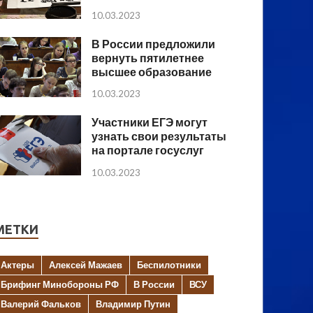
10.03.2023
В России предложили
вернуть пятилетнее
высшее образование
10.03.2023
Участники ЕГЭ могут
узнать свои результаты
на портале госуслуг
10.03.2023
МЕТКИ
Актеры
Алексей Мажаев
Беспилотники
Брифинг Минобороны РФ
В России
ВСУ
Валерий Фальков
Владимир Путин