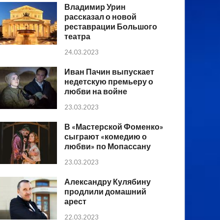
Владимир Урин
рассказал о новой
реставрации Большого
театра
24.03.2023
Иван Пачин выпускает
недетскую премьеру о
любви на войне
23.03.2023
В «Мастерской Фоменко»
сыграют «комедию о
любви» по Мопассану
23.03.2023
Александру Кулябину
продлили домашний
арест
22.03.2023