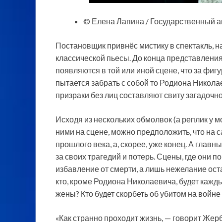
© Елена Лапина / Государственный а
Постановщик привнёс мистику в спектакль, 
классической пьесы. До конца представления
появляются в той или иной сцене, что за фи
пытается забрать с собой то Родиона Никола
призраки без лиц составляют свиту загадочн
Исходя из нескольких обмолвок (а реплик у 
ними на сцене, можно предположить, что на 
прошлого века, а, скорее, уже конец. А главн
за своих трагедий и потерь. Сцены, где они п
избавление от смерти, а лишь нежелание оста
кто, кроме Родиона Николаевича, будет кажд
жены? Кто будет скорбеть об убитом на вой
«Как странно проходит жизнь, — говорит Жерб