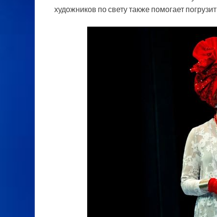
художников по свету также помогает погрузит