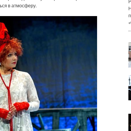
Р
ься в атмосферу.
Н
п
«