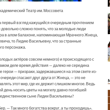
кадемический Театр им. Моссовета
на первый взгляд кажущийся очередным прочтением
 довольно сложно понять, что за молодые люди
гура в алом балахоне, напоминающая Мрачного Жнеца,
евича, то Лидию Васильевну, что за странные
ого персонажа.
молодых актёров совсем немного) и происходящего с
самом деле время действия — далеко не середина
ые герои — призраки, задержавшиеся на этом свете из-
о очереди спасают друг друга от Жнеца, — это не
влять этот мир, где их держит слишком многое. Ведь
ый день носить цветы на могилу давно погибшей
не единственном сыне Лидии Васильевны?
ер. — Так много богатства вокруг, а ты проходишь».