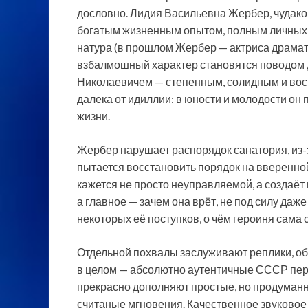
дословно. Лидия Васильевна Жербер, чудаков
богатым жизненным опытом, полным личных т
натура (в прошлом Жербер — актриса драмати
взбалмошный характер становятся поводом 
Николаевичем — степенным, солидным и восп
далека от идиллии: в юности и молодости он
жизни.
Жербер нарушает распорядок санатория, из-
пытается восстановить порядок на вверенной
кажется не просто неуправляемой, а создаёт в
а главное — зачем она врёт, не под силу даже
некоторых её поступков, о чём героиня сама с
Отдельной похвалы заслуживают реплики, об
в целом — абсолютно аутентичные СССР пер
прекрасно дополняют простые, но продуманн
считаные мгновения. Качественное звуковое