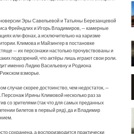
киноверсии Эры Савельевой и Татьяны Березанцевой
Алиса Фрейндлих и Игорь Владимиров, — камерные
циях или фонах, а исключительно на харизме
итории. Климова и Майзингер в постановке
стяще — их персонажи настолько прочувствованы и
аких подозрений, что актёры лишь играют свои роли.
идит именно Лидию Васильевну и Родиона
 Рижском взморье.
 случае скорее достоинство, чем недостаток, —
ов. Персонаж Ирины Климовой несколько раз за
ив со зрителями (так что для самых преданных
етении билетов в первый ряд), да и Владимир
нием.
сто сохранена, а воспроизводится практически