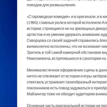
поводов для размышления.
«Старомодная комедия» и в оригинале, и в 
(1980), главные роли в которой исполнили 
истории, строящиеся не на зрелищных декора
артистов и их умении удержать внимание ауд
Скворцова со своей задачей справились бле
великолепно исполнены, что не возникает ник
Зритель в той самой камерной обстановке в
Николаевича, встретившихся в санатории на
Минималистичное оформление сцены в данном
ничто не отвлекает от истории и игры актёр
спектакль устраивает своеобразный интеракт
поклонников есть повод задуматься о приобр
Майзингер тоже не обходит аудиторию внима
Основная часть оригинальной истории не про