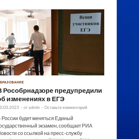
БРАЗОВАНИЕ
В Рособрнадзоре предупредили
об изменениях в ЕГЭ
0.03.2023
-
от
admin
-
Оставьте комментарий
 России будет меняться Единый
осударственный экзамен, сообщает РИА
овости со ссылкой на пресс-службу