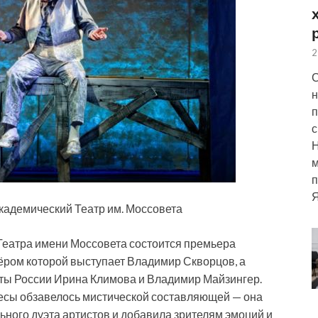
2
С
н
п
с
м
п
Я
кадемический Театр им. Моссовета
 Театра имени Моссовета состоится премьера
ёром которой выступает Владимир Скворцов, а
ты России Ирина Климова и Владимир Майзингер.
есы обзавелось мистической составляющей — она
ного дуэта артистов и добавила зрителям эмоций и