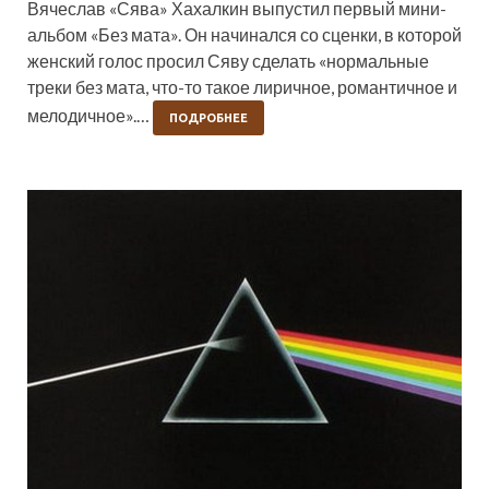
Вячеслав «Сява» Хахалкин выпустил первый мини-
альбом «Без мата». Он начинался со сценки, в которой
женский голос просил Сяву сделать «нормальные
треки без мата, что-то такое лиричное, романтичное и
мелодичное».…
ПОДРОБНЕЕ