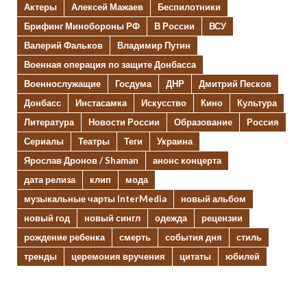
Актеры
Алексей Мажаев
Беспилотники
Брифинг Минобороны РФ
В России
ВСУ
Валерий Фальков
Владимир Путин
Военная операция по защите Донбасса
Военнослужащие
Госдума
ДНР
Дмитрий Песков
Донбасс
Инстасамка
Искусство
Кино
Культура
Литература
Новости России
Образование
Россия
Сериалы
Театры
Теги
Украина
Ярослав Дронов / Shaman
анонс концерта
дата релиза
клип
мода
музыкальные чарты InterMedia
новый альбом
новый год
новый сингл
одежда
рецензии
рождение ребенка
смерть
события дня
стиль
тренды
церемония вручения
цитаты
юбилей