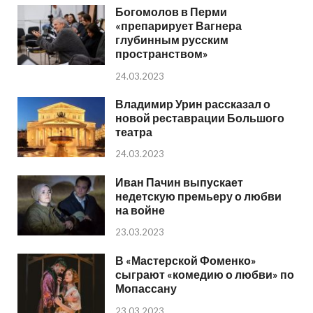
Богомолов в Перми
«препарирует Вагнера
глубинным русским
пространством»
24.03.2023
Владимир Урин рассказал о
новой реставрации Большого
театра
24.03.2023
Иван Пачин выпускает
недетскую премьеру о любви
на войне
23.03.2023
В «Мастерской Фоменко»
сыграют «комедию о любви» по
Мопассану
23.03.2023