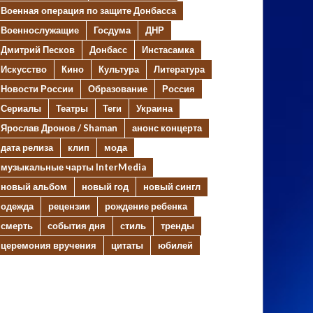
Военная операция по защите Донбасса
Военнослужащие
Госдума
ДНР
Дмитрий Песков
Донбасс
Инстасамка
Искусство
Кино
Культура
Литература
Новости России
Образование
Россия
Сериалы
Театры
Теги
Украина
Ярослав Дронов / Shaman
анонс концерта
дата релиза
клип
мода
музыкальные чарты InterMedia
новый альбом
новый год
новый сингл
одежда
рецензии
рождение ребенка
смерть
события дня
стиль
тренды
церемония вручения
цитаты
юбилей