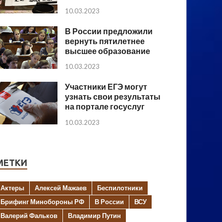
10.03.2023
В России предложили
вернуть пятилетнее
высшее образование
10.03.2023
Участники ЕГЭ могут
узнать свои результаты
на портале госуслуг
10.03.2023
МЕТКИ
Актеры
Алексей Мажаев
Беспилотники
Брифинг Минобороны РФ
В России
ВСУ
Валерий Фальков
Владимир Путин