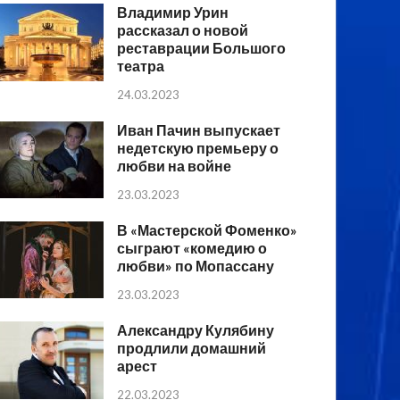
Владимир Урин
рассказал о новой
реставрации Большого
театра
24.03.2023
Иван Пачин выпускает
недетскую премьеру о
любви на войне
23.03.2023
В «Мастерской Фоменко»
сыграют «комедию о
любви» по Мопассану
23.03.2023
Александру Кулябину
продлили домашний
арест
22.03.2023