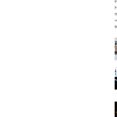
Р
Н
п
«