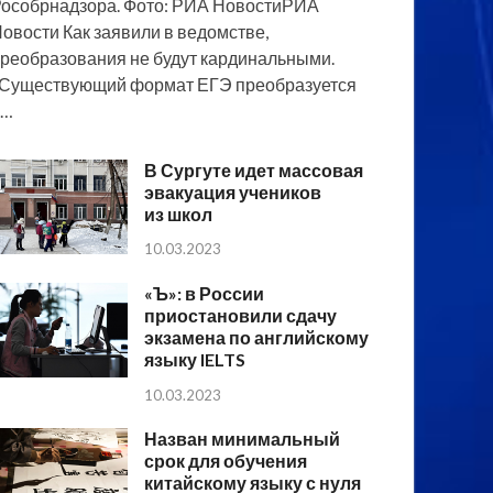
особрнадзора. Фото: РИА НовостиРИА
овости Как заявили в ведомстве,
реобразования не будут кардинальными.
Существующий формат ЕГЭ преобразуется
в…
В Сургуте идет массовая
эвакуация учеников
из школ
10.03.2023
«Ъ»: в России
приостановили сдачу
экзамена по английскому
языку IELTS
10.03.2023
Назван минимальный
срок для обучения
китайскому языку с нуля