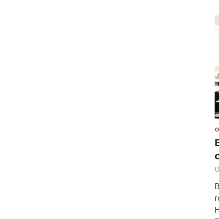
О
О
В
г
Н