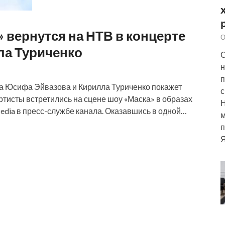
» вернутся на НТВ в концерте
О
ла Туриченко
С
н
п
а Юсифа Эйвазова и Кирилла Туриченко покажет
с
ртисты встретились на сцене шоу «Маска» в образах
edia в пресс-службе канала. Оказавшись в одной…
м
п
Я