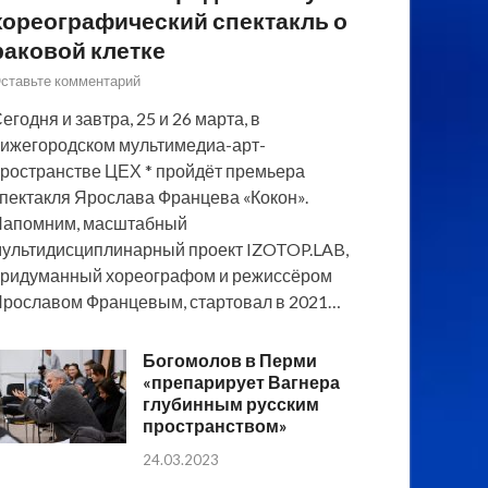
хореографический спектакль о
раковой клетке
ставьте комментарий
егодня и завтра, 25 и 26 марта, в
ижегородском мультимедиа-арт-
ространстве ЦЕХ * пройдёт премьера
пектакля Ярослава Францева «Кокон».
Напомним, масштабный
ультидисциплинарный проект IZOTOP.LAB,
ридуманный хореографом и режиссёром
рославом Францевым, стартовал в 2021…
Богомолов в Перми
«препарирует Вагнера
глубинным русским
пространством»
24.03.2023