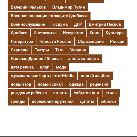
Валерий Фальков
Владимир Путин
Военная операция по защите Донбасса
Военнослужащие
Госдума
ДНР
Дмитрий Песков
Донбасс
Инстасамка
Искусство
Кино
Культура
Литература
Новости России
Образование
Россия
Сериалы
Театры
Теги
Украина
Ярослав Дронов / Shaman
анонс концерта
дата релиза
клип
мода
музыкальные чарты InterMedia
новый альбом
новый год
новый сингл
одежда
рецензии
рождение ребенка
смерть
события дня
стиль
тренды
церемония вручения
цитаты
юбилей