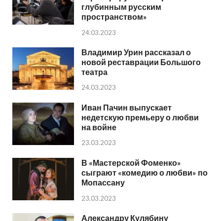
глубинным русским
пространством»
24.03.2023
Владимир Урин рассказал о
новой реставрации Большого
театра
24.03.2023
Иван Пачин выпускает
недетскую премьеру о любви
на войне
23.03.2023
В «Мастерской Фоменко»
сыграют «комедию о любви» по
Мопассану
23.03.2023
Александру Кулябину