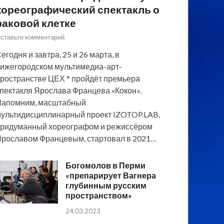
хореографический спектакль о
раковой клетке
ставьте комментарий
егодня и завтра, 25 и 26 марта, в
ижегородском мультимедиа-арт-
ространстве ЦЕХ * пройдёт премьера
пектакля Ярослава Францева «Кокон».
Напомним, масштабный
ультидисциплинарный проект IZOTOP.LAB,
ридуманный хореографом и режиссёром
рославом Францевым, стартовал в 2021…
Богомолов в Перми
«препарирует Вагнера
глубинным русским
пространством»
24.03.2023