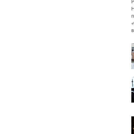
Р
Н
п
«