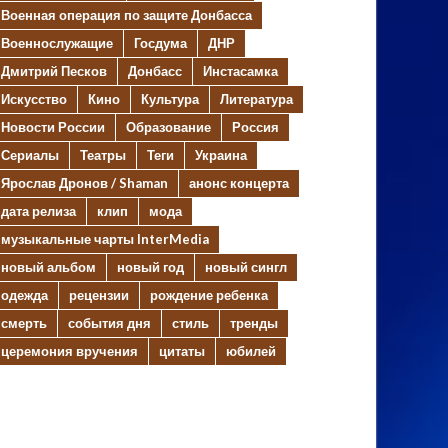
Военная операция по защите Донбасса
Военнослужащие
Госдума
ДНР
Дмитрий Песков
Донбасс
Инстасамка
Искусство
Кино
Культура
Литература
Новости России
Образование
Россия
Сериалы
Театры
Теги
Украина
Ярослав Дронов / Shaman
анонс концерта
дата релиза
клип
мода
музыкальные чарты InterMedia
новый альбом
новый год
новый сингл
одежда
рецензии
рождение ребенка
смерть
события дня
стиль
тренды
церемония вручения
цитаты
юбилей