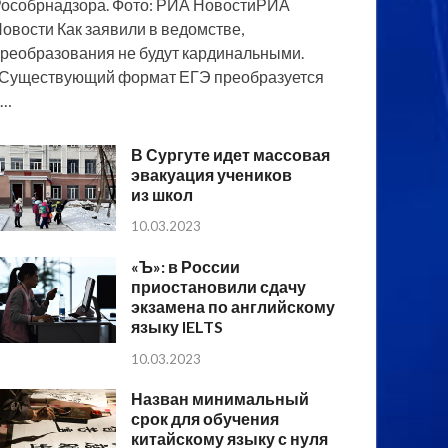
особрнадзора. Фото: РИА НовостиРИА
овости Как заявили в ведомстве,
реобразования не будут кардинальными.
Существующий формат ЕГЭ преобразуется
в…
В Сургуте идет массовая
эвакуация учеников
из школ
10.03.2023
«Ъ»: в России
приостановили сдачу
экзамена по английскому
языку IELTS
10.03.2023
Назван минимальный
срок для обучения
китайскому языку с нуля