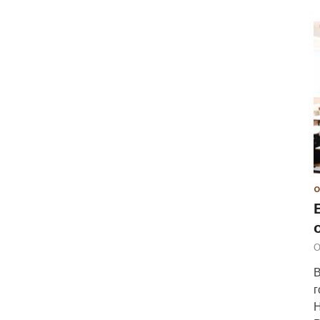
О
О
В
г
Н