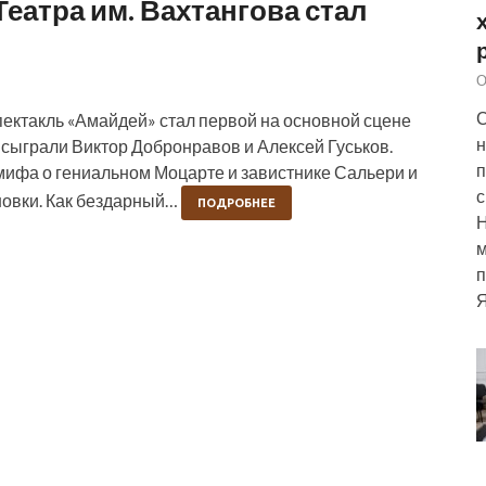
Театра им. Вахтангова стал
О
С
ктакль «Амайдей» стал первой на основной сцене
н
 сыграли Виктор Добронравов и Алексей Гуськов.
п
мифа о гениальном Моцарте и завистнике Сальери и
с
овки. Как бездарный…
ПОДРОБНЕЕ
м
п
Я