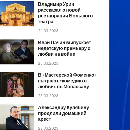
Владимир Урин
рассказал о новой
реставрации Большого
театра
24.03.2023
Иван Пачин выпускает
недетскую премьеру о
любви на войне
23.03.2023
В «Мастерской Фоменко»
сыграют «комедию о
любви» по Мопассану
23.03.2023
Александру Кулябину
продлили домашний
арест
22.03.2023