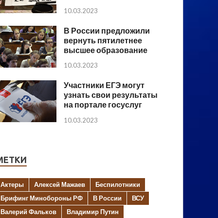
10.03.2023
В России предложили
вернуть пятилетнее
высшее образование
10.03.2023
Участники ЕГЭ могут
узнать свои результаты
на портале госуслуг
10.03.2023
МЕТКИ
Актеры
Алексей Мажаев
Беспилотники
Брифинг Минобороны РФ
В России
ВСУ
Валерий Фальков
Владимир Путин