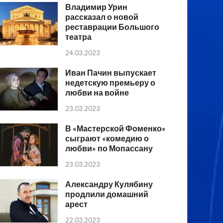
Владимир Урин
рассказал о новой
реставрации Большого
театра
24.03.2023
Иван Пачин выпускает
недетскую премьеру о
любви на войне
23.03.2023
В «Мастерской Фоменко»
сыграют «комедию о
любви» по Мопассану
23.03.2023
Александру Кулябину
продлили домашний
арест
22.03.2023