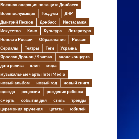
Военная операция по защите Донбасса
Военнослужащие
Госдума
ДНР
Дмитрий Песков
Донбасс
Инстасамка
Искусство
Кино
Культура
Литература
Новости России
Образование
Россия
Сериалы
Театры
Теги
Украина
Ярослав Дронов / Shaman
анонс концерта
дата релиза
клип
мода
музыкальные чарты InterMedia
новый альбом
новый год
новый сингл
одежда
рецензии
рождение ребенка
смерть
события дня
стиль
тренды
церемония вручения
цитаты
юбилей