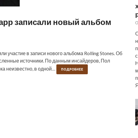
тарр записали новый альбом
О
С
н
п
и участие в записи нового альбома Rolling Stones. Об
с
исленные источники. По данным инсайдеров, Пол
ока неизвестно, в одной…
м
ПОДРОБНЕЕ
п
Я