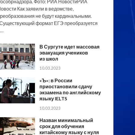
особрнадзора. Фото: РИА НовостиРИА
овости Как заявили в ведомстве,
реобразования не будут кардинальными.
Существующий формат ЕГЭ преобразуется
в…
В Сургуте идет массовая
эвакуация учеников
из школ
10.03.2023
«Ъ»: в России
приостановили сдачу
экзамена по английскому
языку IELTS
10.03.2023
Назван минимальный
срок для обучения
китайскому языку с нуля