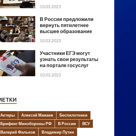
10.03.2023
В России предложили
вернуть пятилетнее
высшее образование
10.03.2023
Участники ЕГЭ могут
узнать свои результаты
на портале госуслуг
10.03.2023
МЕТКИ
Актеры
Алексей Мажаев
Беспилотники
Брифинг Минобороны РФ
В России
ВСУ
Валерий Фальков
Владимир Путин