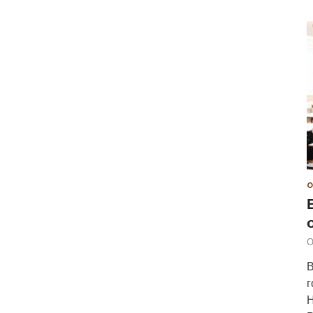
О
О
В
г
Н