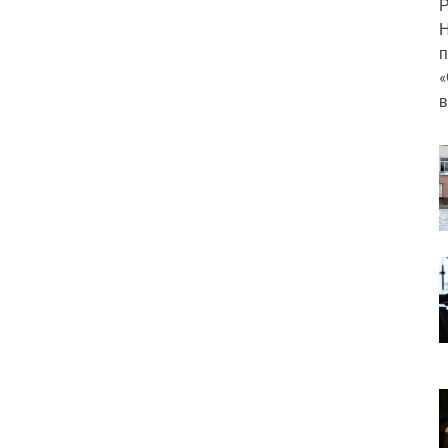
Р
Н
п
«