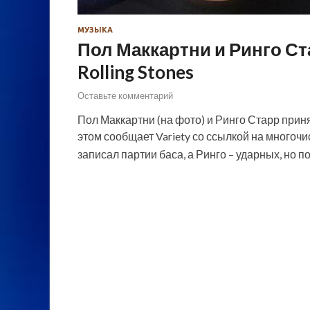
МУЗЫКА
Пол Маккартни и Ринго С
Rolling Stones
Оставьте комментарий
Пол Маккартни (на фото) и Ринго Старр принял
этом сообщает Variety со ссылкой на многоч
записал партии баса, а Ринго – ударных, но п