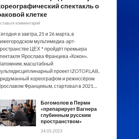
хореографический спектакль о
раковой клетке
ставьте комментарий
егодня и завтра, 25 и 26 марта, в
ижегородском мультимедиа-арт-
ространстве ЦЕХ * пройдёт премьера
пектакля Ярослава Францева «Кокон».
Напомним, масштабный
ультидисциплинарный проект IZOTOP.LAB,
ридуманный хореографом и режиссёром
рославом Францевым, стартовал в 2021…
Богомолов в Перми
«препарирует Вагнера
глубинным русским
пространством»
24.03.2023