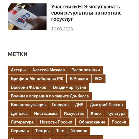
Участники ЕГЭ могут узнать
свои результаты на портале
госуслуг
10.03.2023
МЕТКИ
Актеры
Алексей Мажаев
Беспилотники
Брифинг Минобороны РФ
В России
ВСУ
Валерий Фальков
Владимир Путин
Военная операция по защите Донбасса
Военнослужащие
Госдума
ДНР
Дмитрий Песков
Донбасс
Инстасамка
Искусство
Кино
Культура
Литература
Новости России
Образование
Россия
Сериалы
Театры
Теги
Украина