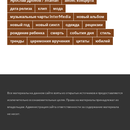
Ярослав Дронов / Shaman
анонс концерта
дата релиза
клип
мода
музыкальные чарты InterMedia
новый альбом
новый год
новый сингл
одежда
рецензии
рождение ребенка
смерть
события дня
стиль
тренды
церемония вручения
цитаты
юбилей
Все материалы на данном сайте взяты из открытых источников и предоставляются
исключительно в ознакомительных целях. Права на материалы принадлежат их
владельцам. Администрация сайта ответственности за содержание материала
не несет.