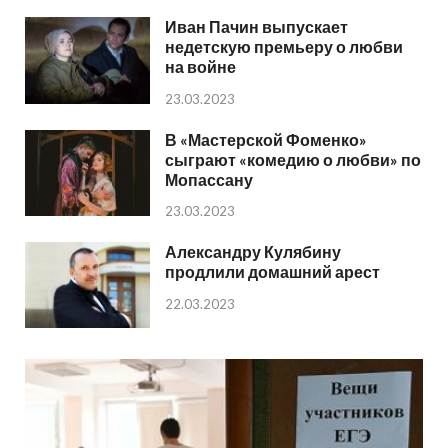
Иван Пачин выпускает
недетскую премьеру о любви
на войне
23.03.2023
В «Мастерской Фоменко»
сыграют «комедию о любви» по
Мопассану
23.03.2023
Александру Кулябину
продлили домашний арест
22.03.2023