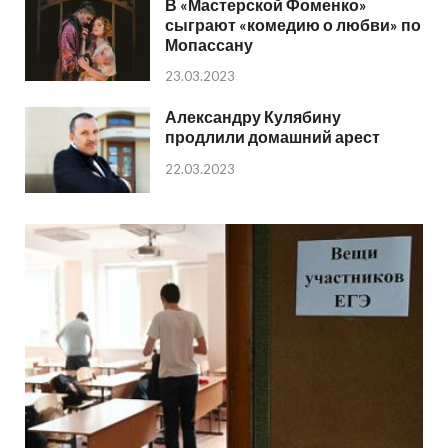
В «Мастерской Фоменко»
сыграют «комедию о любви» по
Мопассану
23.03.2023
Александру Кулябину
продлили домашний арест
22.03.2023