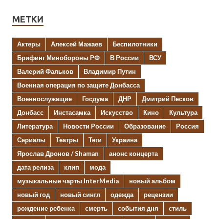
МЕТКИ
Актеры
Алексей Мажаев
Беспилотники
Брифинг Минобороны РФ
В России
ВСУ
Валерий Фальков
Владимир Путин
Военная операция по защите Донбасса
Военнослужащие
Госдума
ДНР
Дмитрий Песков
Донбасс
Инстасамка
Искусство
Кино
Культура
Литература
Новости России
Образование
Россия
Сериалы
Театры
Теги
Украина
Ярослав Дронов / Shaman
анонс концерта
дата релиза
клип
мода
музыкальные чарты InterMedia
новый альбом
новый год
новый сингл
одежда
рецензии
рождение ребенка
смерть
события дня
стиль