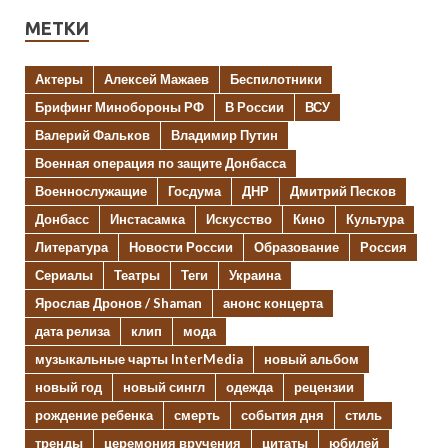
МЕТКИ
Актеры
Алексей Мажаев
Беспилотники
Брифинг Минобороны РФ
В России
ВСУ
Валерий Фальков
Владимир Путин
Военная операция по защите Донбасса
Военнослужащие
Госдума
ДНР
Дмитрий Песков
Донбасс
Инстасамка
Искусство
Кино
Культура
Литература
Новости России
Образование
Россия
Сериалы
Театры
Теги
Украина
Ярослав Дронов / Shaman
анонс концерта
дата релиза
клип
мода
музыкальные чарты InterMedia
новый альбом
новый год
новый сингл
одежда
рецензии
рождение ребенка
смерть
события дня
стиль
тренды
церемония вручения
цитаты
юбилей