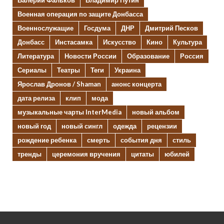
Валерий Фальков
Владимир Путин
Военная операция по защите Донбасса
Военнослужащие
Госдума
ДНР
Дмитрий Песков
Донбасс
Инстасамка
Искусство
Кино
Культура
Литература
Новости России
Образование
Россия
Сериалы
Театры
Теги
Украина
Ярослав Дронов / Shaman
анонс концерта
дата релиза
клип
мода
музыкальные чарты InterMedia
новый альбом
новый год
новый сингл
одежда
рецензии
рождение ребенка
смерть
события дня
стиль
тренды
церемония вручения
цитаты
юбилей