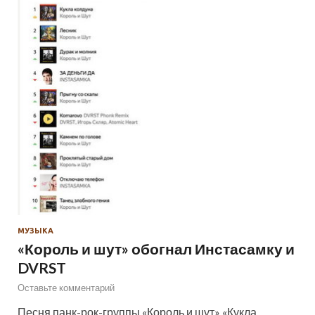
МУЗЫКА
«Король и шут» обогнал Инстасамку и
DVRST
Оставьте комментарий
Песня панк-рок-группы «Король и шут» «Кукла