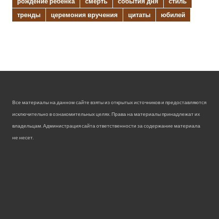
рождение ребенка
смерть
события дня
стиль
тренды
церемония вручения
цитаты
юбилей
Все материалы на данном сайте взяты из открытых источников и предоставляются
исключительно в ознакомительных целях. Права на материалы принадлежат их
владельцам. Администрация сайта ответственности за содержание материала
не несет.