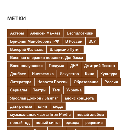
МЕТКИ
Актеры
Алексей Мажаев
Беспилотники
Брифинг Минобороны РФ
В России
ВСУ
Валерий Фальков
Владимир Путин
Военная операция по защите Донбасса
Военнослужащие
Госдума
ДНР
Дмитрий Песков
Донбасс
Инстасамка
Искусство
Кино
Культура
Литература
Новости России
Образование
Россия
Сериалы
Театры
Теги
Украина
Ярослав Дронов / Shaman
анонс концерта
дата релиза
клип
мода
музыкальные чарты InterMedia
новый альбом
новый год
новый сингл
одежда
рецензии