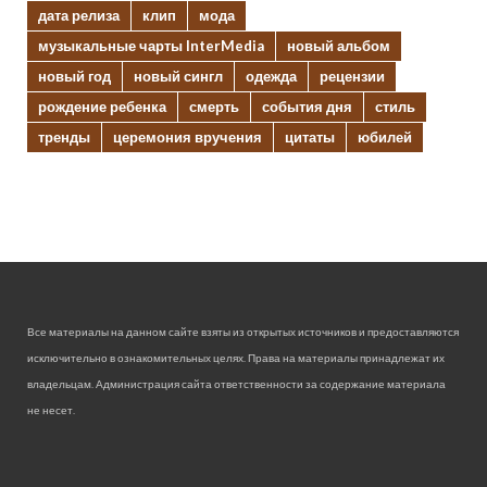
дата релиза
клип
мода
музыкальные чарты InterMedia
новый альбом
новый год
новый сингл
одежда
рецензии
рождение ребенка
смерть
события дня
стиль
тренды
церемония вручения
цитаты
юбилей
Все материалы на данном сайте взяты из открытых источников и предоставляются
исключительно в ознакомительных целях. Права на материалы принадлежат их
владельцам. Администрация сайта ответственности за содержание материала
не несет.