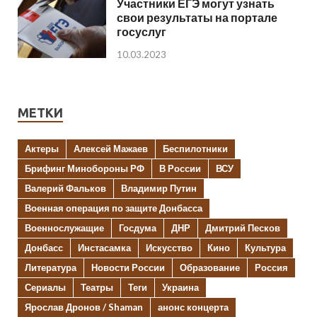
Участники ЕГЭ могут узнать
свои результаты на портале
госуслуг
10.03.2023
МЕТКИ
Актеры
Алексей Мажаев
Беспилотники
Брифинг Минобороны РФ
В России
ВСУ
Валерий Фальков
Владимир Путин
Военная операция по защите Донбасса
Военнослужащие
Госдума
ДНР
Дмитрий Песков
Донбасс
Инстасамка
Искусство
Кино
Культура
Литература
Новости России
Образование
Россия
Сериалы
Театры
Теги
Украина
Ярослав Дронов / Shaman
анонс концерта