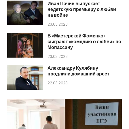
Иван Пачин выпускает
недетскую премьеру о любви
на войне
23.03.2023
В «Мастерской Фоменко»
сыграют «комедию о любви» по
Мопассану
23.03.2023
Александру Кулябину
продлили домашний арест
22.03.2023