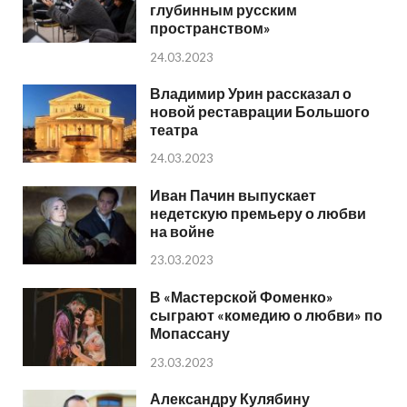
глубинным русским
пространством»
24.03.2023
Владимир Урин рассказал о
новой реставрации Большого
театра
24.03.2023
Иван Пачин выпускает
недетскую премьеру о любви
на войне
23.03.2023
В «Мастерской Фоменко»
сыграют «комедию о любви» по
Мопассану
23.03.2023
Александру Кулябину