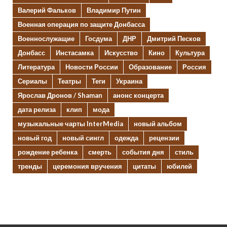
Валерий Фальков
Владимир Путин
Военная операция по защите Донбасса
Военнослужащие
Госдума
ДНР
Дмитрий Песков
Донбасс
Инстасамка
Искусство
Кино
Культура
Литература
Новости России
Образование
Россия
Сериалы
Театры
Теги
Украина
Ярослав Дронов / Shaman
анонс концерта
дата релиза
клип
мода
музыкальные чарты InterMedia
новый альбом
новый год
новый сингл
одежда
рецензии
рождение ребенка
смерть
события дня
стиль
тренды
церемония вручения
цитаты
юбилей