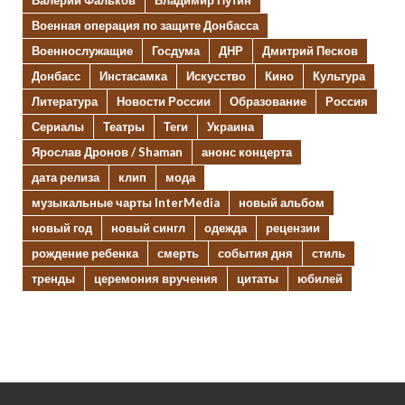
Валерий Фальков
Владимир Путин
Военная операция по защите Донбасса
Военнослужащие
Госдума
ДНР
Дмитрий Песков
Донбасс
Инстасамка
Искусство
Кино
Культура
Литература
Новости России
Образование
Россия
Сериалы
Театры
Теги
Украина
Ярослав Дронов / Shaman
анонс концерта
дата релиза
клип
мода
музыкальные чарты InterMedia
новый альбом
новый год
новый сингл
одежда
рецензии
рождение ребенка
смерть
события дня
стиль
тренды
церемония вручения
цитаты
юбилей