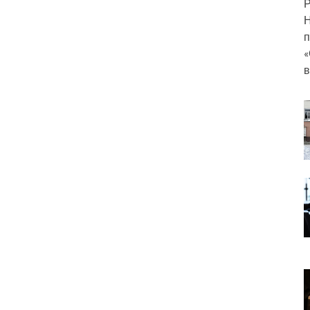
Р
Н
п
«