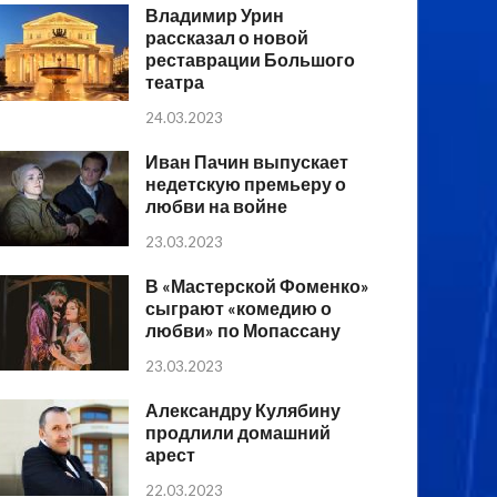
Владимир Урин
рассказал о новой
реставрации Большого
театра
24.03.2023
Иван Пачин выпускает
недетскую премьеру о
любви на войне
23.03.2023
В «Мастерской Фоменко»
сыграют «комедию о
любви» по Мопассану
23.03.2023
Александру Кулябину
продлили домашний
арест
22.03.2023