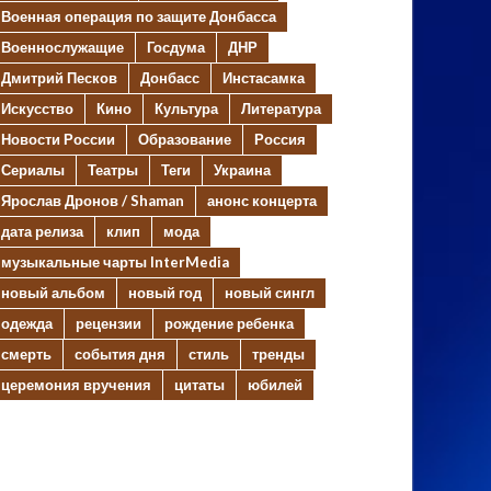
Военная операция по защите Донбасса
Военнослужащие
Госдума
ДНР
Дмитрий Песков
Донбасс
Инстасамка
Искусство
Кино
Культура
Литература
Новости России
Образование
Россия
Сериалы
Театры
Теги
Украина
Ярослав Дронов / Shaman
анонс концерта
дата релиза
клип
мода
музыкальные чарты InterMedia
новый альбом
новый год
новый сингл
одежда
рецензии
рождение ребенка
смерть
события дня
стиль
тренды
церемония вручения
цитаты
юбилей