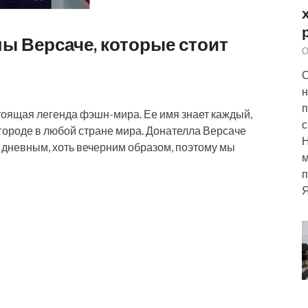
ы Версаче, которые стоит
О
С
н
п
тоящая легенда фэшн-мира. Ее имя знает каждый,
с
городе в любой стране мира. Донателла Версаче
ь дневным, хоть вечерним образом, поэтому мы
м
п
Я