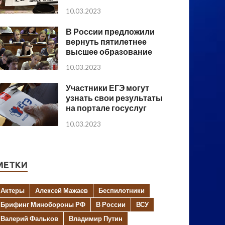
10.03.2023
В России предложили
вернуть пятилетнее
высшее образование
10.03.2023
Участники ЕГЭ могут
узнать свои результаты
на портале госуслуг
10.03.2023
МЕТКИ
Актеры
Алексей Мажаев
Беспилотники
Брифинг Минобороны РФ
В России
ВСУ
Валерий Фальков
Владимир Путин