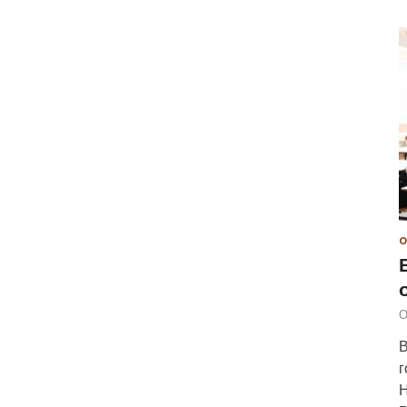
О
О
В
г
Н