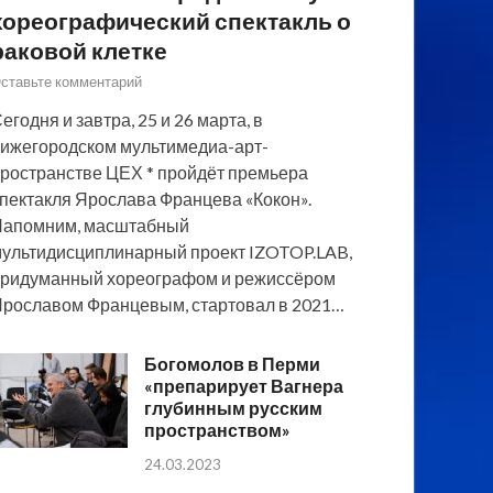
хореографический спектакль о
раковой клетке
ставьте комментарий
егодня и завтра, 25 и 26 марта, в
ижегородском мультимедиа-арт-
ространстве ЦЕХ * пройдёт премьера
пектакля Ярослава Францева «Кокон».
Напомним, масштабный
ультидисциплинарный проект IZOTOP.LAB,
ридуманный хореографом и режиссёром
рославом Францевым, стартовал в 2021…
Богомолов в Перми
«препарирует Вагнера
глубинным русским
пространством»
24.03.2023