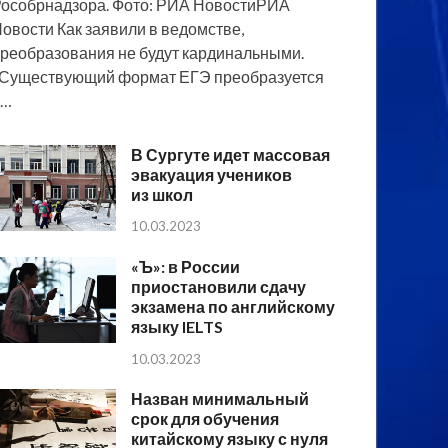
особрнадзора. Фото: РИА НовостиРИА
овости Как заявили в ведомстве,
реобразования не будут кардинальными.
Существующий формат ЕГЭ преобразуется
в…
В Сургуте идет массовая
эвакуация учеников
из школ
10.03.2023
«Ъ»: в России
приостановили сдачу
экзамена по английскому
языку IELTS
10.03.2023
Назван минимальный
срок для обучения
китайскому языку с нуля