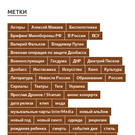
МЕТКИ
Актеры
Алексей Мажаев
Беспилотники
Брифинг Минобороны РФ
В России
ВСУ
Валерий Фальков
Владимир Путин
Военная операция по защите Донбасса
Военнослужащие
Госдума
ДНР
Дмитрий Песков
Донбасс
Инстасамка
Искусство
Кино
Культура
Литература
Новости России
Образование
Россия
Сериалы
Театры
Теги
Украина
Ярослав Дронов / Shaman
анонс концерта
дата релиза
клип
мода
музыкальные чарты InterMedia
новый альбом
новый год
новый сингл
одежда
рецензии
рождение ребенка
смерть
события дня
стиль