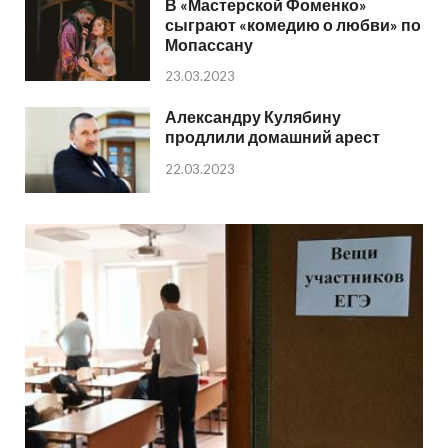
В «Мастерской Фоменко»
сыграют «комедию о любви» по
Мопассану
23.03.2023
Александру Кулябину
продлили домашний арест
22.03.2023