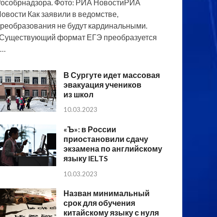
особрнадзора. Фото: РИА НовостиРИА
овости Как заявили в ведомстве,
реобразования не будут кардинальными.
Существующий формат ЕГЭ преобразуется
в…
В Сургуте идет массовая
эвакуация учеников
из школ
10.03.2023
«Ъ»: в России
приостановили сдачу
экзамена по английскому
языку IELTS
10.03.2023
Назван минимальный
срок для обучения
китайскому языку с нуля