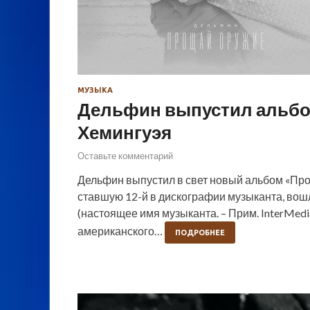
МУЗЫКА
Дельфин выпустил альбом
Хемингуэя
Оставьте комментарий
Дельфин выпустил в свет новый альбом «Прощ
ставшую 12-й в дискографии музыканта, вош
(настоящее имя музыканта. – Прим. InterMed
американского…
ПОДРОБНЕЕ