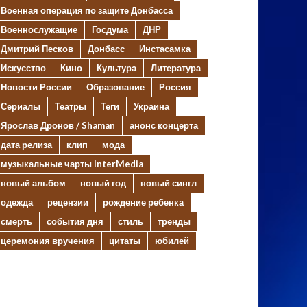
Военная операция по защите Донбасса
Военнослужащие
Госдума
ДНР
Дмитрий Песков
Донбасс
Инстасамка
Искусство
Кино
Культура
Литература
Новости России
Образование
Россия
Сериалы
Театры
Теги
Украина
Ярослав Дронов / Shaman
анонс концерта
дата релиза
клип
мода
музыкальные чарты InterMedia
новый альбом
новый год
новый сингл
одежда
рецензии
рождение ребенка
смерть
события дня
стиль
тренды
церемония вручения
цитаты
юбилей