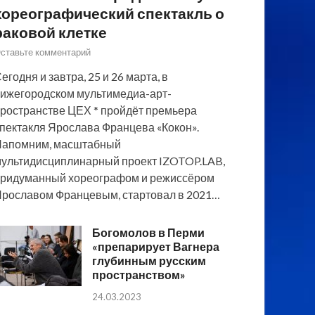
хореографический спектакль о
раковой клетке
ставьте комментарий
егодня и завтра, 25 и 26 марта, в
ижегородском мультимедиа-арт-
ространстве ЦЕХ * пройдёт премьера
пектакля Ярослава Францева «Кокон».
Напомним, масштабный
ультидисциплинарный проект IZOTOP.LAB,
ридуманный хореографом и режиссёром
рославом Францевым, стартовал в 2021…
Богомолов в Перми
«препарирует Вагнера
глубинным русским
пространством»
24.03.2023