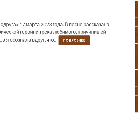
друга» 17 марта 2023 года. В песне рассказана
ирической героини трека любимого, причинив ей
 а я осознала вдруг, что…
ПОДРОБНЕЕ