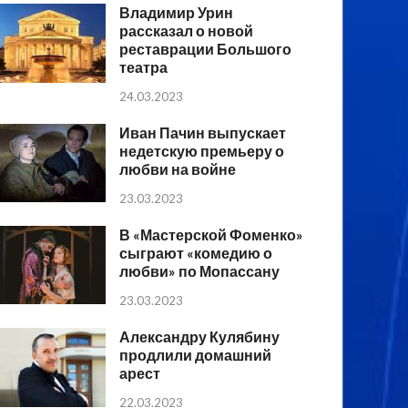
Владимир Урин
рассказал о новой
реставрации Большого
театра
24.03.2023
Иван Пачин выпускает
недетскую премьеру о
любви на войне
23.03.2023
В «Мастерской Фоменко»
сыграют «комедию о
любви» по Мопассану
23.03.2023
Александру Кулябину
продлили домашний
арест
22.03.2023