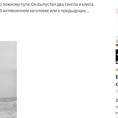
о ложному пути. Он выпустил два сингла и клипа,
об антивоенном заголовке или о предыдущих…
О
О
В
г
Н