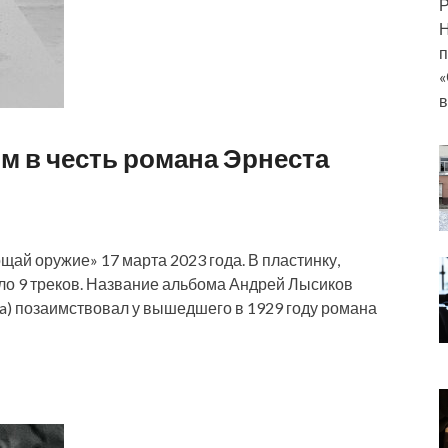
Р
Н
п
«
 в честь романа Эрнеста
ай оружие» 17 марта 2023 года. В пластинку,
ло 9 треков. Название альбома Андрей Лысиков
ia) позаимствовал у вышедшего в 1929 году романа