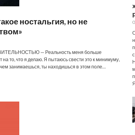
акое ностальгия, но не
О
ством»
С
н
п
ТЕЛЬНОСТЬЮ — Реальность меня больше
с
на то, что я делаю. Я пытаюсь свести это к минимуму,
, чем занимаешься, ты находишься в этом поле…
м
п
Я