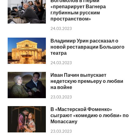
Богомолов в Перми
«препарирует Вагнера
глубинным русским
пространством»
24.03.2023
Владимир Урин рассказал о
новой реставрации Большого
театра
24.03.2023
Иван Пачин выпускает
недетскую премьеру о любви
на войне
23.03.2023
В «Мастерской Фоменко»
сыграют «комедию о любви» по
Мопассану
23.03.2023