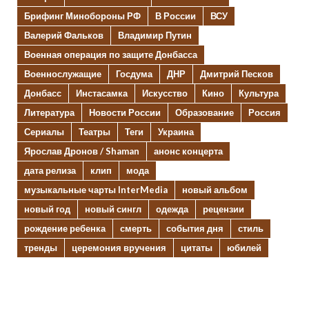
Брифинг Минобороны РФ
В России
ВСУ
Валерий Фальков
Владимир Путин
Военная операция по защите Донбасса
Военнослужащие
Госдума
ДНР
Дмитрий Песков
Донбасс
Инстасамка
Искусство
Кино
Культура
Литература
Новости России
Образование
Россия
Сериалы
Театры
Теги
Украина
Ярослав Дронов / Shaman
анонс концерта
дата релиза
клип
мода
музыкальные чарты InterMedia
новый альбом
новый год
новый сингл
одежда
рецензии
рождение ребенка
смерть
события дня
стиль
тренды
церемония вручения
цитаты
юбилей