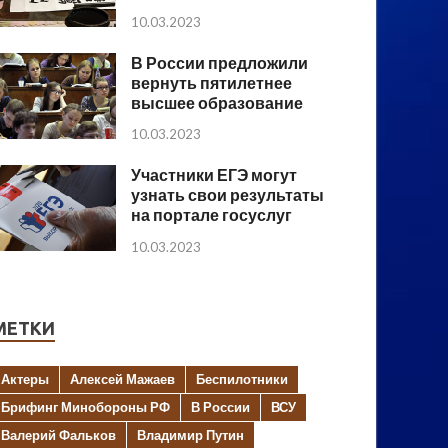
10.03.2023
В России предложили
вернуть пятилетнее
высшее образование
10.03.2023
Участники ЕГЭ могут
узнать свои результаты
на портале госуслуг
10.03.2023
МЕТКИ
Актеры
Алексей Мажаев
Беспилотники
Брифинг Минобороны РФ
В России
ВСУ
Валерий Фальков
Владимир Путин