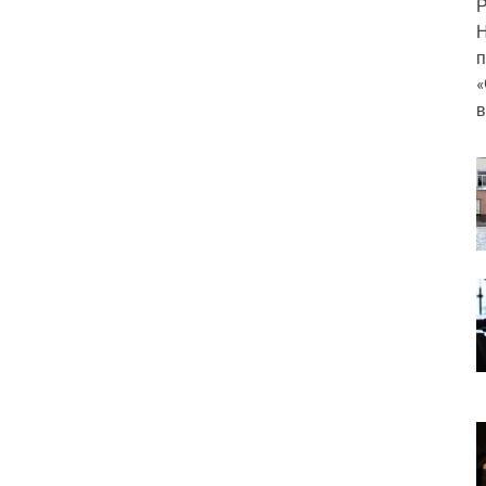
Р
Н
п
«