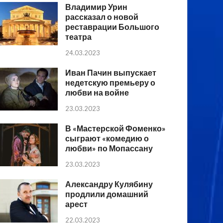
Владимир Урин
рассказал о новой
реставрации Большого
театра
24.03.2023
Иван Пачин выпускает
недетскую премьеру о
любви на войне
23.03.2023
В «Мастерской Фоменко»
сыграют «комедию о
любви» по Мопассану
23.03.2023
Александру Кулябину
продлили домашний
арест
22.03.2023