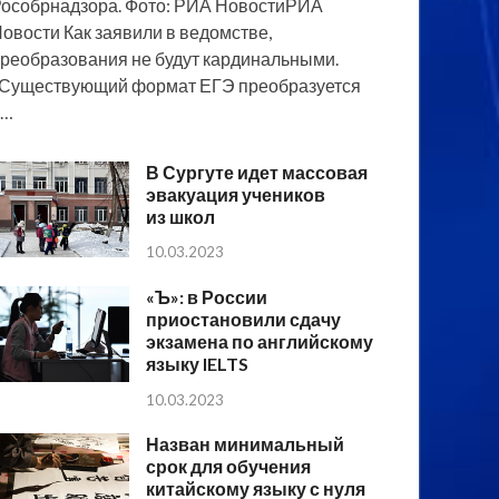
особрнадзора. Фото: РИА НовостиРИА
овости Как заявили в ведомстве,
реобразования не будут кардинальными.
Существующий формат ЕГЭ преобразуется
в…
В Сургуте идет массовая
эвакуация учеников
из школ
10.03.2023
«Ъ»: в России
приостановили сдачу
экзамена по английскому
языку IELTS
10.03.2023
Назван минимальный
срок для обучения
китайскому языку с нуля