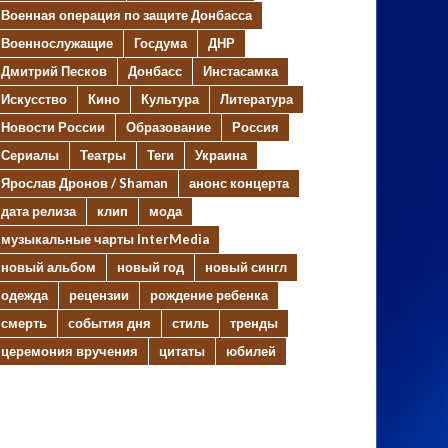
Военная операция по защите Донбасса
Военнослужащие
Госдума
ДНР
Дмитрий Песков
Донбасс
Инстасамка
Искусство
Кино
Культура
Литература
Новости России
Образование
Россия
Сериалы
Театры
Теги
Украина
Ярослав Дронов / Shaman
анонс концерта
дата релиза
клип
мода
музыкальные чарты InterMedia
новый альбом
новый год
новый сингл
одежда
рецензии
рождение ребенка
смерть
события дня
стиль
тренды
церемония вручения
цитаты
юбилей