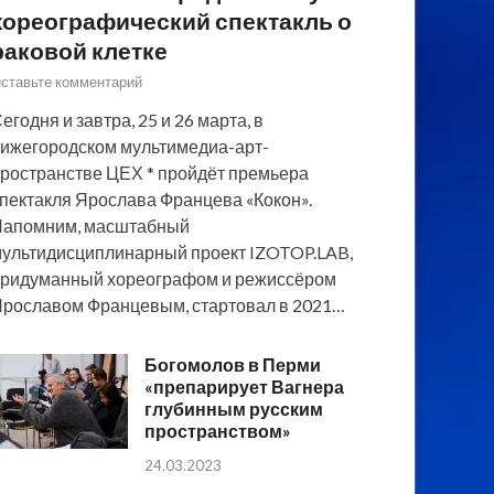
хореографический спектакль о
раковой клетке
ставьте комментарий
егодня и завтра, 25 и 26 марта, в
ижегородском мультимедиа-арт-
ространстве ЦЕХ * пройдёт премьера
пектакля Ярослава Францева «Кокон».
Напомним, масштабный
ультидисциплинарный проект IZOTOP.LAB,
ридуманный хореографом и режиссёром
рославом Францевым, стартовал в 2021…
Богомолов в Перми
«препарирует Вагнера
глубинным русским
пространством»
24.03.2023