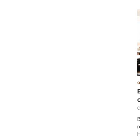
О
О
В
г
Н