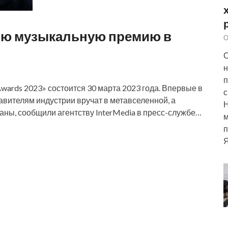
вою музыкальную премию в
О
С
н
п
ards 2023» состоится 30 марта 2023 года. Впервые в
с
вителям индустрии вручат в метавселенной, а
аны, сообщили агентству InterMedia в пресс-службе…
м
п
Я