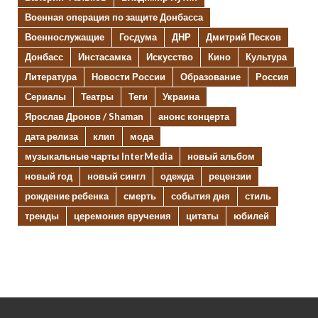
Военная операция по защите Донбасса
Военнослужащие
Госдума
ДНР
Дмитрий Песков
Донбасс
Инстасамка
Искусство
Кино
Культура
Литература
Новости России
Образование
Россия
Сериалы
Театры
Теги
Украина
Ярослав Дронов / Shaman
анонс концерта
дата релиза
клип
мода
музыкальные чарты InterMedia
новый альбом
новый год
новый сингл
одежда
рецензии
рождение ребенка
смерть
события дня
стиль
тренды
церемония вручения
цитаты
юбилей