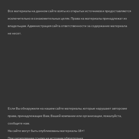
Все материалы на данном сайте взяты из открытых источников и предоставляются
исключительно в ознакомительных целях. Права на материалы принадлежат их
владельцам. Администрация сайта ответственности за содержание материала
не несет.
Если Вы обнаружили на нашем сайте материалы, которые нарушают авторские
права, принадлежащие Вам, Вашей компании или организации, пожалуйста,
сообщите нам.
На сайте могут быть опубликованы материалы 18+!
При цитировании ссылка на источник обязательна.