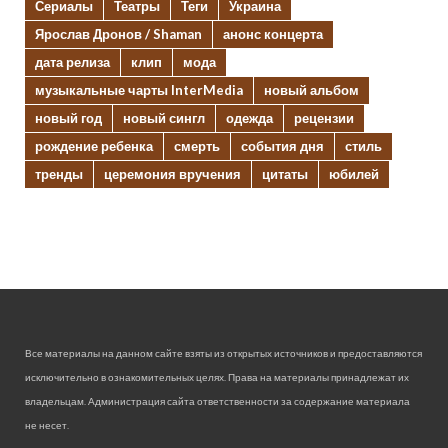
Сериалы
Театры
Теги
Украина
Ярослав Дронов / Shaman
анонс концерта
дата релиза
клип
мода
музыкальные чарты InterMedia
новый альбом
новый год
новый сингл
одежда
рецензии
рождение ребенка
смерть
события дня
стиль
тренды
церемония вручения
цитаты
юбилей
Все материалы на данном сайте взяты из открытых источников и предоставляются
исключительно в ознакомительных целях. Права на материалы принадлежат их
владельцам. Администрация сайта ответственности за содержание материала
не несет.