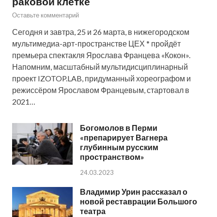
раковой клетке
Оставьте комментарий
Сегодня и завтра, 25 и 26 марта, в нижегородском
мультимедиа-арт-пространстве ЦЕХ * пройдёт
премьера спектакля Ярослава Францева «Кокон».
Напомним, масштабный мультидисциплинарный
проект IZOTOP.LAB, придуманный хореографом и
режиссёром Ярославом Францевым, стартовал в
2021…
Богомолов в Перми
«препарирует Вагнера
глубинным русским
пространством»
24.03.2023
Владимир Урин рассказал о
новой реставрации Большого
театра