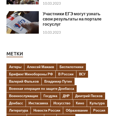
10.03.2023
Участники ЕГЭ могут узнать
свои результаты на портале
госуслуг
10.03.2023
МЕТКИ
Актеры
Алексей Мажаев
Беспилотники
Брифинг Минобороны РФ
В России
ВСУ
Валерий Фальков
Владимир Путин
Военная операция по защите Донбасса
Военнослужащие
Госдума
ДНР
Дмитрий Песков
Донбасс
Инстасамка
Искусство
Кино
Культура
Литература
Новости России
Образование
Россия