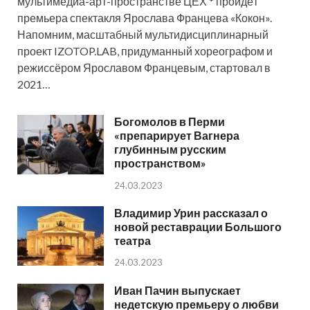
мультимедиа-арт-пространстве ЦЕХ * пройдёт
премьера спектакля Ярослава Францева «Кокон».
Напомним, масштабный мультидисциплинарный
проект IZOTOP.LAB, придуманный хореографом и
режиссёром Ярославом Францевым, стартовал в
2021…
Богомолов в Перми
«препарирует Вагнера
глубинным русским
пространством»
24.03.2023
Владимир Урин рассказал о
новой реставрации Большого
театра
24.03.2023
Иван Пачин выпускает
недетскую премьеру о любви