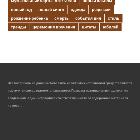
музыкальные чарты InterMedia
новый альбом
новый год
новый сингл
одежда
рецензии
рождение ребенка
смерть
события дня
стиль
тренды
церемония вручения
цитаты
юбилей
Все материалы на данном сайте взяты из открытых источников и предоставляются
исключительно в ознакомительных целях. Права на материалы принадлежат их
владельцам. Администрация сайта ответственности за содержание материала
не несет.