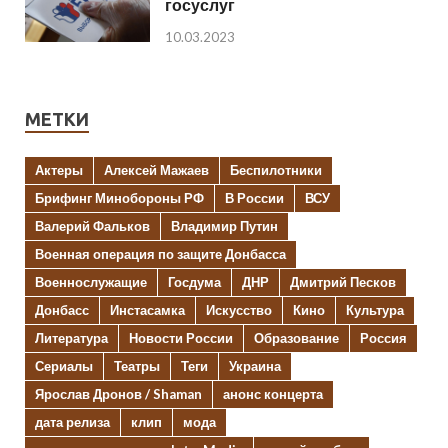
госуслуг
10.03.2023
МЕТКИ
Актеры
Алексей Мажаев
Беспилотники
Брифинг Минобороны РФ
В России
ВСУ
Валерий Фальков
Владимир Путин
Военная операция по защите Донбасса
Военнослужащие
Госдума
ДНР
Дмитрий Песков
Донбасс
Инстасамка
Искусство
Кино
Культура
Литература
Новости России
Образование
Россия
Сериалы
Театры
Теги
Украина
Ярослав Дронов / Shaman
анонс концерта
дата релиза
клип
мода