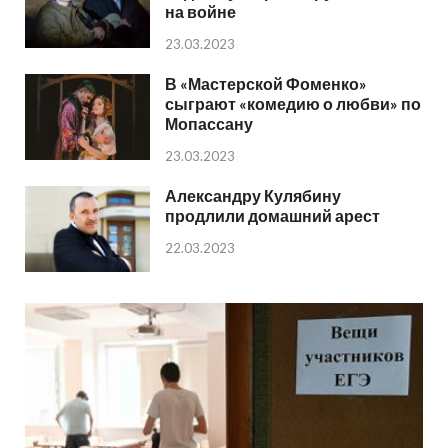
на войне
23.03.2023
В «Мастерской Фоменко»
сыграют «комедию о любви» по
Мопассану
23.03.2023
Александру Кулябину
продлили домашний арест
22.03.2023