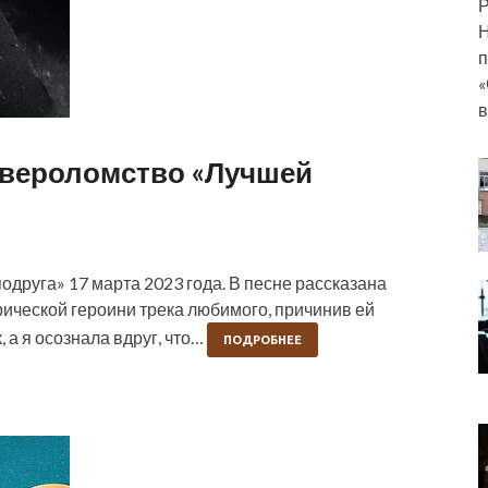
Р
Н
п
«
 вероломство «Лучшей
друга» 17 марта 2023 года. В песне рассказана
ирической героини трека любимого, причинив ей
 а я осознала вдруг, что…
ПОДРОБНЕЕ