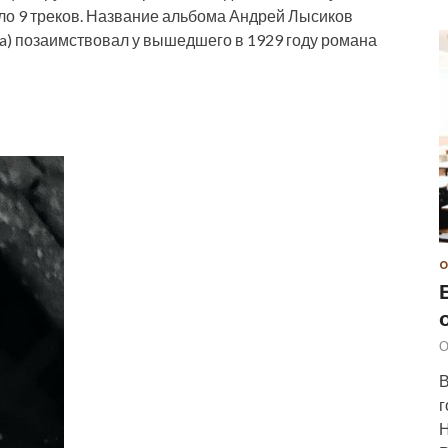
ло 9 треков. Название альбома Андрей Лысиков
ia) позаимствовал у вышедшего в 1929 году романа
О
О
В
г
Н