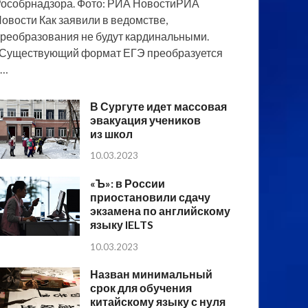
особрнадзора. Фото: РИА НовостиРИА
овости Как заявили в ведомстве,
реобразования не будут кардинальными.
Существующий формат ЕГЭ преобразуется
в…
В Сургуте идет массовая
эвакуация учеников
из школ
10.03.2023
«Ъ»: в России
приостановили сдачу
экзамена по английскому
языку IELTS
10.03.2023
Назван минимальный
срок для обучения
китайскому языку с нуля