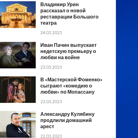
Владимир Урин
рассказал о новой
реставрации Большого
театра
24.03.2023
Иван Пачин выпускает
недетскую премьеру о
любви на войне
23.03.2023
В «Мастерской Фоменко»
сыграют «комедию о
любви» по Мопассану
23.03.2023
Александру Кулябину
продлили домашний
арест
22.03.2023