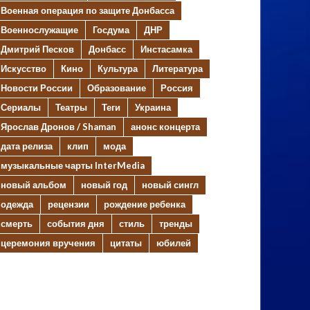
Военная операция по защите Донбасса
Военнослужащие
Госдума
ДНР
Дмитрий Песков
Донбасс
Инстасамка
Искусство
Кино
Культура
Литература
Новости России
Образование
Россия
Сериалы
Театры
Теги
Украина
Ярослав Дронов / Shaman
анонс концерта
дата релиза
клип
мода
музыкальные чарты InterMedia
новый альбом
новый год
новый сингл
одежда
рецензии
рождение ребенка
смерть
события дня
стиль
тренды
церемония вручения
цитаты
юбилей