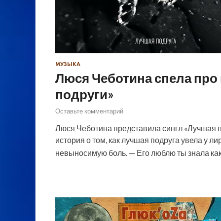
МУЗЫКА
Люся Чеботина спела про
подруги»
Оставьте комментарий
Люся Чеботина представила сингл «Лучшая по
история о том, как лучшая подруга увела у л
невыносимую боль. — Его люблю ты знала как,