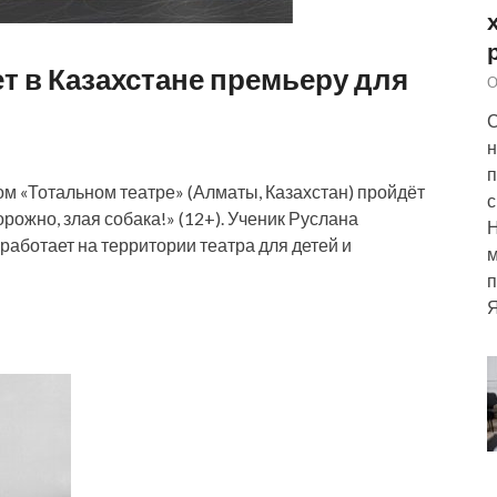
т в Казахстане премьеру для
О
С
н
п
мом «Тотальном театре» (Алматы, Казахстан) пройдёт
с
ожно, злая собака!» (12+). Ученик Руслана
аботает на территории театра для детей и
м
п
Я