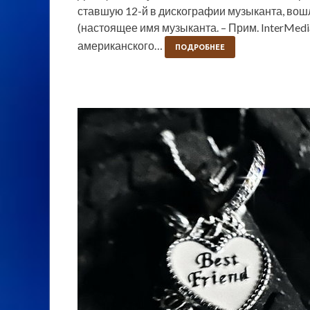
ставшую 12-й в дискографии музыканта, вош
(настоящее имя музыканта. – Прим. InterMed
американского…
ПОДРОБНЕЕ