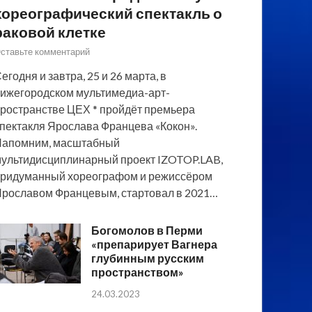
хореографический спектакль о
раковой клетке
ставьте комментарий
егодня и завтра, 25 и 26 марта, в
ижегородском мультимедиа-арт-
ространстве ЦЕХ * пройдёт премьера
пектакля Ярослава Францева «Кокон».
Напомним, масштабный
ультидисциплинарный проект IZOTOP.LAB,
ридуманный хореографом и режиссёром
рославом Францевым, стартовал в 2021…
Богомолов в Перми
«препарирует Вагнера
глубинным русским
пространством»
24.03.2023