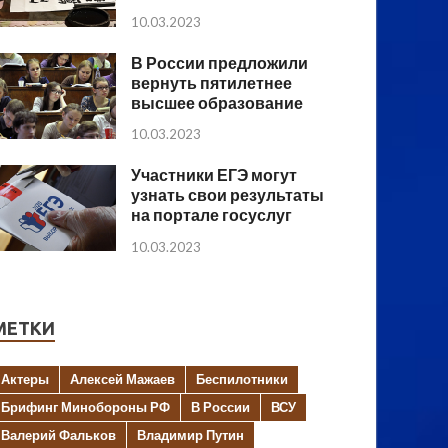
10.03.2023
В России предложили
вернуть пятилетнее
высшее образование
10.03.2023
Участники ЕГЭ могут
узнать свои результаты
на портале госуслуг
10.03.2023
МЕТКИ
Актеры
Алексей Мажаев
Беспилотники
Брифинг Минобороны РФ
В России
ВСУ
Валерий Фальков
Владимир Путин